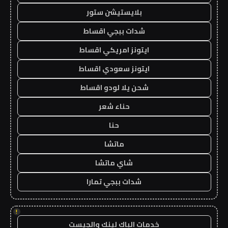
بلايستيشن ستور
شدات ببجي اقساط
ايتونز امريكي اقساط
ايتونز سعودي اقساط
شحن يلا لودو اقساط
حناء شعر
حنا
ماتشا
شاي ماتشا
شدات ببجي تمارا
!
خدمات الباك لينك والجيست