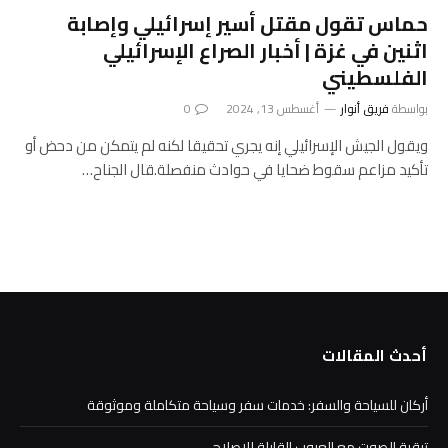
حماس تقول مقتل أسير إسرائيلي وإصابة
اثنين في غزة | أخبار الصراع الإسرائيلي
الفلسطيني
بواسطة
فريق أنوار
أغسطس 13, 2024
0
ويقول الجيش الإسرائيلي إنه يجري تحقيقا لكنه لم يتمكن من دحض أو
تأكيد مزاعم سقوط ضحايا في حوادث منفصلة.قال الجناح…
أحدث المقالات
أركان للسياحة والسفر: خدمات سفر وسياحة متكاملة وموثوقة
ترقية الصوت مع العيوب القابلة للإصلاح