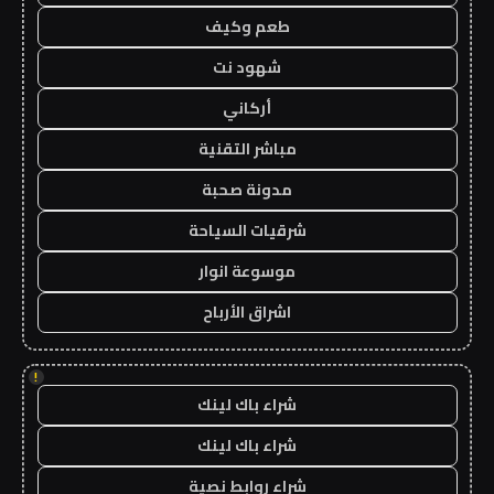
طعم وكيف
شهود نت
أركاني
مباشر التقنية
مدونة صحبة
شرقيات السياحة
موسوعة انوار
اشراق الأرباح
!
شراء باك لينك
شراء باك لينك
شراء روابط نصية