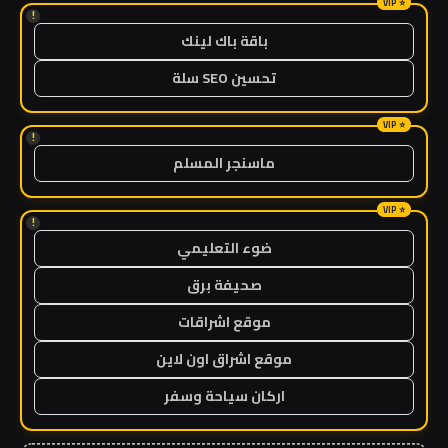
!
باقة باك لينك
تحسين SEO سلة
!
ماسنجر المسلم
!
ضوء التعليمي
صحيفة برق
موقع اشراقات
موقع اشراق اون لاين
اركان سياحة وسفر