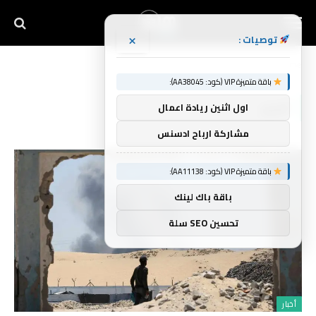
×
توصيات :
Home
»
أسير
باقة متميزة VIP (كود: AA38045):
أسير
اول اثنين ريادة اعمال
مشاركة ارباح ادسنس
باقة متميزة VIP (كود: AA11138):
باقة باك لينك
تحسين SEO سلة
أخبار