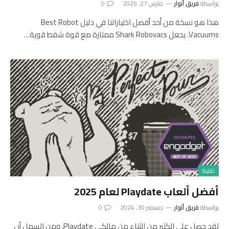
بواسطة
فريق أنوار
مارس 27, 2025
0
هذا هو نسخة من أحد أفضل اختياراتنا في دليل Best Robot
Vacuums. يجعل Shark Robovacs ممتازة مع قوة شفط قوية…
تقنية
أفضل ألعاب Playdate لعام 2025
بواسطة
فريق أنوار
ديسمبر 30, 2024
0
لقد حصل على الكثير من الثناء من مالكي Playdate، ومن السهل أن