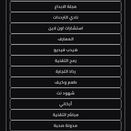
مجلة الابداع
نادي الترددات
استشارات اون لاين
المعارف
هيدب فيديو
رمح التقنية
رذاذ التجارة
طعم وكيف
شهود نت
أركاني
مباشر التقنية
مدونة صحبة