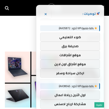
×
توصيات :
Home
»
أفضل
باقة متميزة VIP (كود: AA35872):
أفضل
ضوء التعليمي
صحيفة برق
موقع اشراقات
موقع اشراق اون لاين
اركان سياحة وسفر
باقة متميزة VIP (كود: AA38045):
اول اثنين ريادة اعمال
مشاركة ارباح ادسنس
تقنية