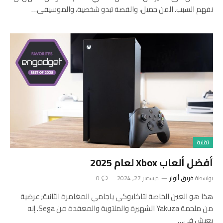
نفهم السبب. الفن جميل، والقصة تبدو شخصية، والموسيقى…
تقنية
أفضل ألعاب Xbox لعام 2025
بواسطة
فريق أنوار
ديسمبر 27, 2024
0
هذا هو العين الخاصة لتاكايوكي ياجامي المغامرة الثانية; عرضية
من ملحمة Yakuza الشهيرة والملتوية والمعقدة من Sega. إنه
يعيش في…