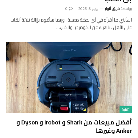
بواسطة
فريق أنوار
يونيو 8, 2025
0
اسألني ما أقرأه في أي لحظة معينة ، وربما سأقوم بإزالة ثلاثة ألقاب
على الأقل ، ناهيك عن الكوميديا ​​والكتب…
تقنية
أفضل مبيعات من Shark و Irobot و Dyson و
Anker وغيرها