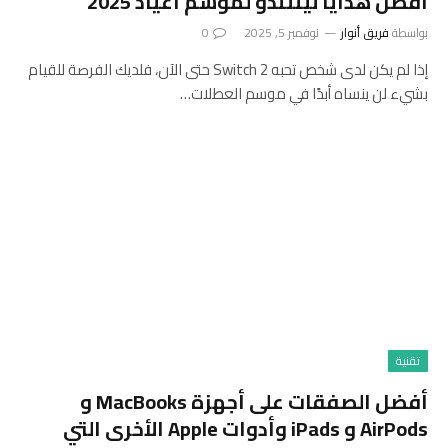
أفضل هدايا نينتندو لموسم أعياد 2025
بواسطة
فريق أنوار
نوفمبر 5, 2025
0
إذا لم يكن لدى شخص تحبه Switch 2 حتى الآن، فلديك الفرصة للقيام
بشيء لن ينساه أبدًا في موسم العطلات…
تقنية
أفضل الصفقات على أجهزة MacBooks و
AirPods و iPads وأدوات Apple الأخرى التي