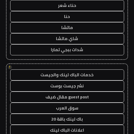
حناء شعر
حنا
ماتشا
شاي ماتشا
شدات ببجي تمارا
!
خدمات الباك لينك والجيست
نشر جيست بوست
guest post مقال ضيف
سوق العرب
باك لينك باقة 20
اعلانات الباك لينك