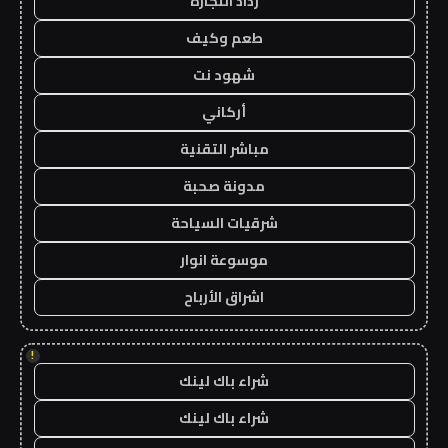
رذاذ التجارة
طعم وكيف
شهود نت
أركاني
مباشر التقنية
مدونة صحبة
شرقيات السياحة
موسوعة انوار
اشراق الأرباح
!
شراء باك لينك
شراء باك لينك