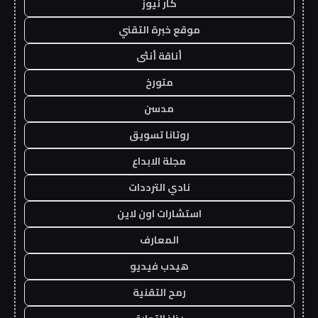
كار نيوز
موقع خبرة التقني
أناقة أنثى
متورخ
مدسن
روتانا تسويق
مجلة الابداع
نادي الترددات
استشارات اون لاين
المعارف
هيدب فيديو
رمح التقنية