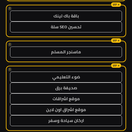
!
باقة باك لينك
تحسين SEO سلة
!
ماسنجر المسلم
!
ضوء التعليمي
صحيفة برق
موقع اشراقات
موقع اشراق اون لاين
اركان سياحة وسفر