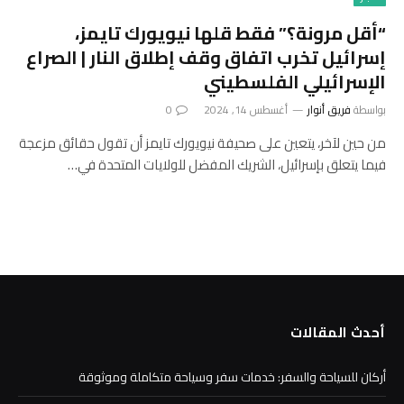
“أقل مرونة؟” فقط قلها نيويورك تايمز،
إسرائيل تخرب اتفاق وقف إطلاق النار | الصراع
الإسرائيلي الفلسطيني
بواسطة
فريق أنوار
أغسطس 14, 2024
0
من حين لآخر، يتعين على صحيفة نيويورك تايمز أن تقول حقائق مزعجة
فيما يتعلق بإسرائيل، الشريك المفضل للولايات المتحدة في…
أحدث المقالات
أركان للسياحة والسفر: خدمات سفر وسياحة متكاملة وموثوقة