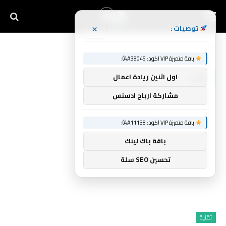
×
توصيات :
Home
»
أقل
باقة متميزة VIP (كود: AA38045):
أقل
اول اثنين ريادة اعمال
مشاركة ارباح ادسنس
باقة متميزة VIP (كود: AA11138):
باقة باك لينك
تحسين SEO سلة
تقنية