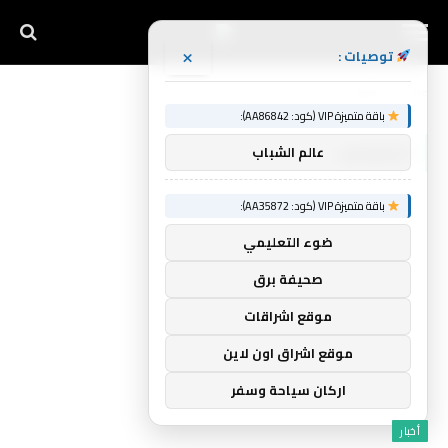
×
توصيات :
Home
»
التقشف
باقة متميزة VIP (كود: AA86842):
التقشف
عالم الشباب
باقة متميزة VIP (كود: AA35872):
ضوء التعليمي
صحيفة برق
موقع اشراقات
موقع اشراق اون لاين
اركان سياحة وسفر
أخبار