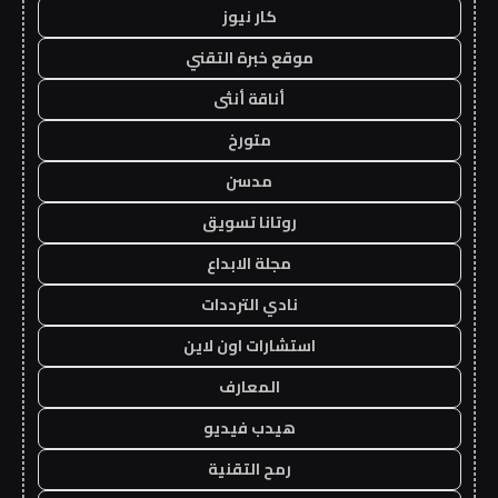
كار نيوز
موقع خبرة التقني
أناقة أنثى
متورخ
مدسن
روتانا تسويق
مجلة الابداع
نادي الترددات
استشارات اون لاين
المعارف
هيدب فيديو
رمح التقنية