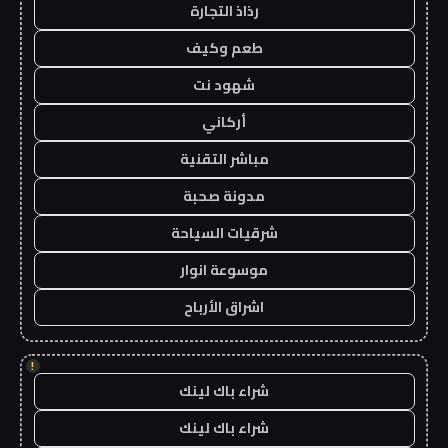
رذاذ التجارة
طعم وكيف
شهود نت
أركاني
مباشر التقنية
مدونة صحبة
شرقيات السياحة
موسوعة انوار
اشراق الأرباح
!
شراء باك لينك
شراء باك لينك