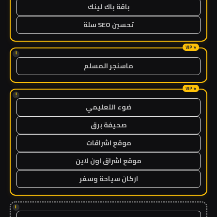
باقة باك لينك
تحسين SEO سلة
!
ماسنجر المسلم
!
ضوء التعليمي
صحيفة برق
موقع اشراقات
موقع اشراق اون لاين
اركان سياحة وسفر
!