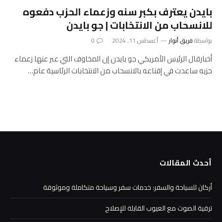
بايدن يعترف بكبر سنه وزعماء الحزب دفعوه
للانسحاب من الانتخابات | جو بايدن
بواسطة
فريق أنوار
أغسطس 11, 2024
0
أخبارقال الرئيس الأمريكي جو بايدن إن المخاوف التي عبر عنها زعماء
حزبه ساعدت في إقناعه بالانسحاب من الانتخابات الرئاسية عام…
أحدث المقالات
أركان للسياحة والسفر: خدمات سفر وسياحة متكاملة وموثوقة
ترقية الصوت مع العيوب القابلة للإصلاح