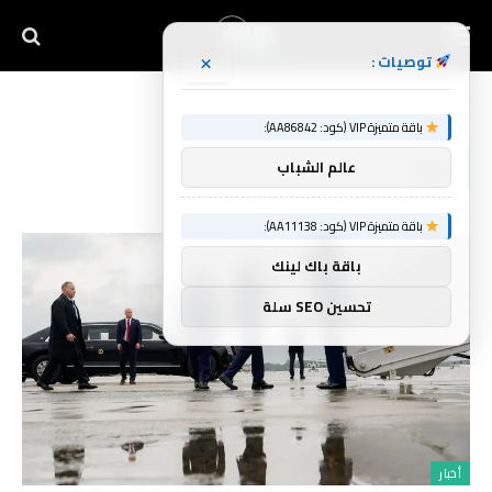
×
توصيات :
Home
»
بكبر
باقة متميزة VIP (كود: AA86842):
بكبر
عالم الشباب
باقة متميزة VIP (كود: AA11138):
باقة باك لينك
تحسين SEO سلة
أخبار