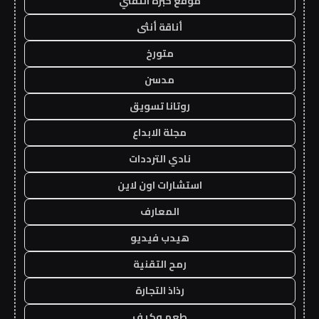
موقع خبرة التقني
أناقة أنثى
متورخ
مدسن
روتانا تسويق
مجلة الابداع
نادي الترددات
استشارات اون لاين
المعارف
هيدب فيديو
رمح التقنية
رذاذ التجارة
طعم وكيف