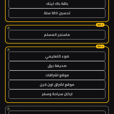
باقة باك لينك
تحسين SEO سلة
!
ماسنجر المسلم
!
ضوء التعليمي
صحيفة برق
موقع اشراقات
موقع اشراق اون لاين
اركان سياحة وسفر
!