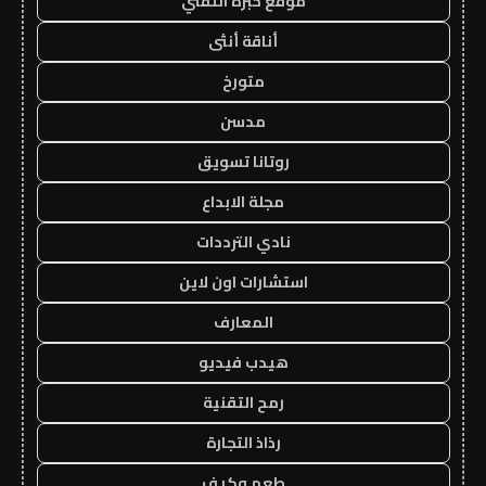
موقع خبرة التقني
أناقة أنثى
متورخ
مدسن
روتانا تسويق
مجلة الابداع
نادي الترددات
استشارات اون لاين
المعارف
هيدب فيديو
رمح التقنية
رذاذ التجارة
طعم وكيف