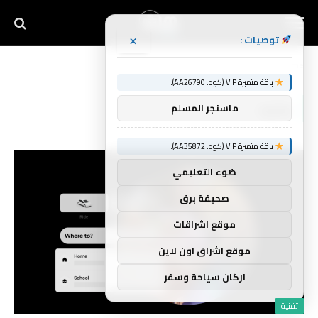
×
توصيات :
Home
»
بمزيد
باقة متميزة VIP (كود: AA26790):
بمزيد
ماسنجر المسلم
باقة متميزة VIP (كود: AA35872):
ضوء التعليمي
صحيفة برق
موقع اشراقات
موقع اشراق اون لاين
اركان سياحة وسفر
تقنية