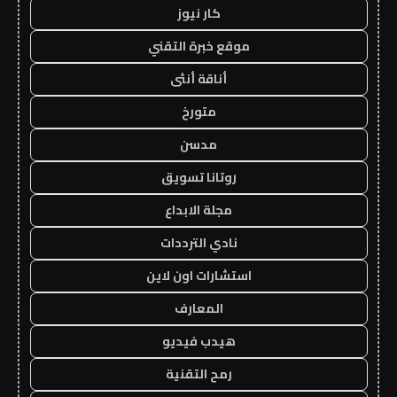
كار نيوز
موقع خبرة التقني
أناقة أنثى
متورخ
مدسن
روتانا تسويق
مجلة الابداع
نادي الترددات
استشارات اون لاين
المعارف
هيدب فيديو
رمح التقنية