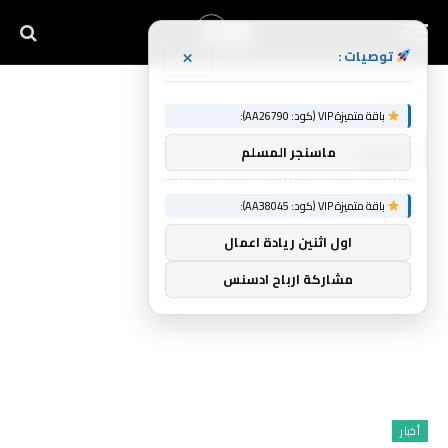
×
توصيات :
Home
»
تخوض
باقة متميزة VIP (كود: AA26790):
تخوض
ماسنجر المسلم
باقة متميزة VIP (كود: AA38045):
اول اثنين ريادة اعمال
مشاركة ارباح ادسنس
أخبار