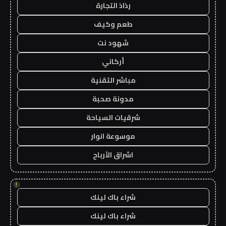
رذاذ التجارة
طعم وكيف
شهود نت
أركاني
مباشر التقنية
مدونة صحبة
شرقيات السياحة
موسوعة انوار
اشراق الأرباح
!
شراء باك لينك
شراء باك لينك