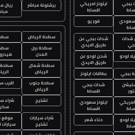
 ببجي
ايتونز امريكي
برشلونة مباشر
ريال م
ساط
اقساط
مباش
 سعودي
فور يو
ساط
سطحة الرياض
سطح
شدات
شدات ببجي عن
جي
طريق الايدي
سطحة بين
سطح
المدن
هيدرو
ا لودو
شحن لودو عن
طريق الايدي
سطحة شمال
سطحة 
الرياض
الري
 ببجي
بطاقات ايتونز
سطحة جنوب
اقرب س
ستيشن
شدات ببجي
الرياض
ور
اقساط
تشليح
شراء سي
 امريكي
ايتونز سعودي
سكرا
ساط
اقساط
شراء سيارات
موقع ش
ا لودو
حناء شعر
تشليح
سيارات 
ساط