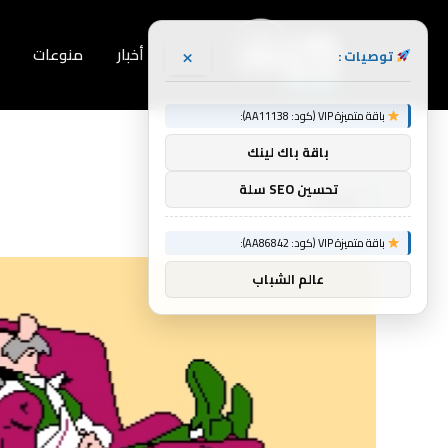
×
أخبار
منوعات
توصيات :
باقة متميزة VIP (كود: AA11138):
Home
»
تزحف
باقة باك لينك
تحسين SEO سلة
تزحف
باقة متميزة VIP (كود: AA86842):
عالم الشباب