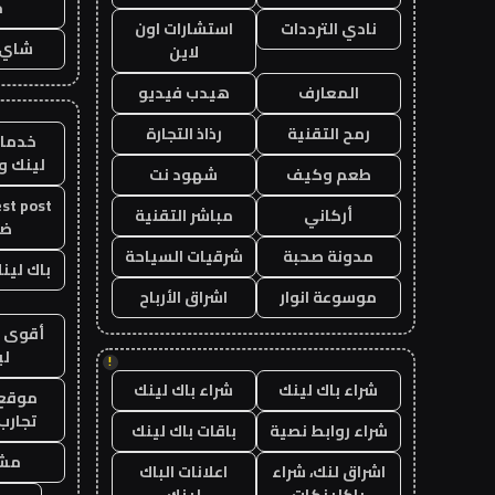
ح
نادي الترددات
استشارات اون
شاي 
لاين
المعارف
هيدب فيديو
رمح التقنية
رذاذ التجارة
خدمات
لينك و
طعم وكيف
شهود نت
أركاني
مباشر التقنية
ض
مدونة صحبة
شرقيات السياحة
باك لينك 
موسوعة انوار
اشراق الأرباح
أقوى ب
لي
!
شراء باك لينك
شراء باك لينك
موقع ت
تجارب
شراء روابط نصية
باقات باك لينك
مشا
اشراق لنك، شراء
اعلانات الباك
باكلينكات
لينك