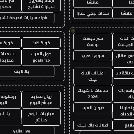
ارقام يشترون
شراء سي
نا
ماتشا
سيارات تشليح
مصدو
ماتشا
شدات ببجي تمارا
شراء سيارات قديمة تشلي
!
 الباك
نشر جيست
كورة 365
كورة س
الجيست
بوست
جول العرب
بث مباشر
guest post مقال
سوق العرب
goalarab
مدريد ا
يف
يلا لايف
باقة 20
اعلانات الباك
لينك
اقة باك
خدمات با كلينك
ريال مدريد
برشلونة 
نك
2026
مباشر اليوم
اليو
جاربنا
ديوان العرب
مباريات اليوم
يلا لا
 الحياه
مباشر
ريع
اعلانات باك لينك
yalla live