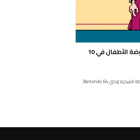
تزحف لعبة Adventures in Gameland خارج روضة الأطفال في 10
هناك طن من راغراتس الألعاب بدءًا من ألعاب الأقراص المضغوطة المبكرة وحتى Nintendo 64،