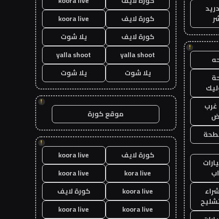
كورة لايف
koora live
دريد
ر
كورة لايف
koora live
كورة لايف
يلا شوت
!
yalla shoot
yalla shoot
ه
يلا شوت
يلا شوت
ة
ليك
!
غرب
موقع كورة
اض
طحة
!
كورة لايف
koora live
ارات
ب
kora live
koora live
راء
koora live
كورة لايف
تشليح
koora live
koora live