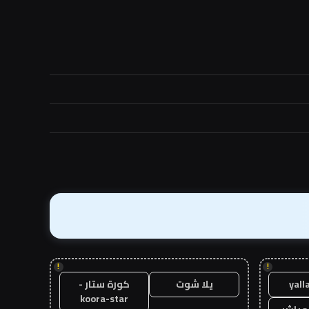
!
!
yall
يلا شوت
كورة ستار -
koora-star