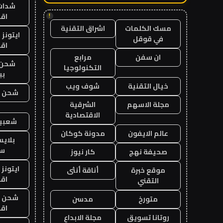
شدات
اق
!
مسك الكلمات
اشراق التقنية
ايتونز
في قوقل
اق
ان سفن
مرابع
شحن 
التكنولوجيا
بب
خيال التقنية
شوف ويب
شحن يل
مجلة الاسهم
الشرقية
الاقتصادية
شعبية
عالم الايفون
مدونة كوكان
بلاي
ست
صحيفة نهج
كار نيوز
ايتونز
موقع خبرة
أناقة أنثى
اق
التقني
شحن يل
متورخ
مدسن
اق
روتانا تسويق
مجلة الابداع