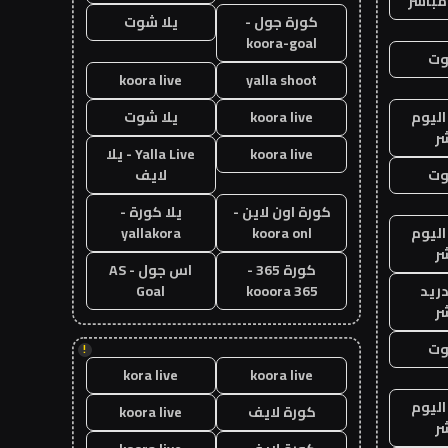
مباشر
كورة جول -
يلا شوت
koora-goal
وت
koora live
yalla shoot
اليوم
koora live
يلا شوت
ر
koora live
Yalla Live - يلا
وت
لايف
كورة اون لاين -
يلا كورة -
اليوم
koora onl
yallakora
ر
كورة 365 -
اس جول - AS
دريد
kooora 365
Goal
ر
وت
!
kora live
koora live
اليوم
كورة لايف
koora live
ر