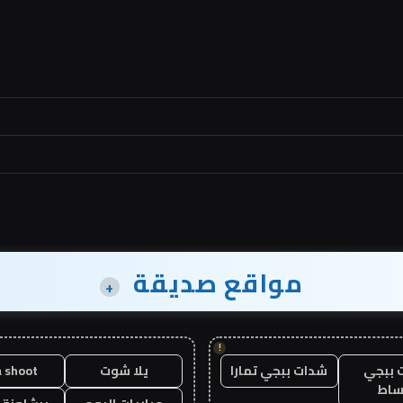
مواقع صديقة
+
!
 ببجي
شدات ببجي تمارا
يلا شوت
a shoot
ساط