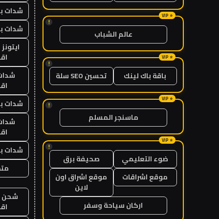
شدات بب
!
شدات بب
عالم الشباب
ايتونز
اق
!
شدات
باقة باك لينك
تحسين SEO سلة
اق
شدات بب
!
ماسنجر المسلم
شدات
اق
!
شدات بب
ضوء التعليمي
صحيفة برق
متجر
موقع اشراقات
موقع اشراق اون
لاين
شحن يل
اركان سياحة وسفر
اق