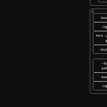
!
koo
وت
كورة جول - kora
g
لايف
ة -
yal
koo
وت