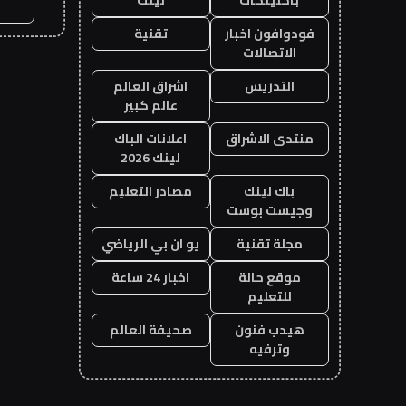
فودوافون اخبار
تقنية
الاتصالات
التدريس
اشراق العالم
عالم كبير
منتدى الاشراق
اعلانات الباك
لينك 2026
باك لينك
مصادر التعليم
وجيست بوست
مجلة تقنية
يو ان بي الرياضي
موقع حالة
اخبار 24 ساعة
للتعليم
هيدب فنون
صحيفة العالم
وترفيه