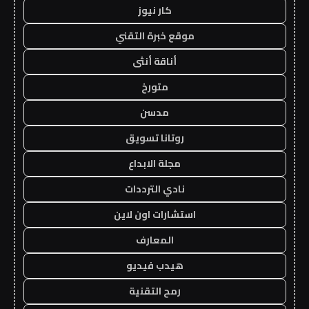
كار نيوز
موقع خبرة التقني
أناقة أنثى
متورخ
مدسن
روتانا تسويق
مجلة الابداع
نادي الترددات
استشارات اون لاين
المعارف
هيدب فيديو
رمح التقنية