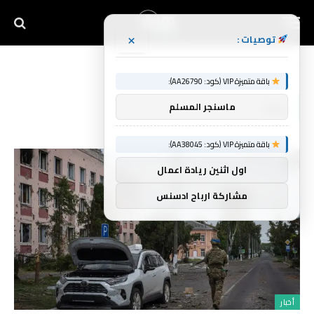
×
توصيات :
Home
»
جسر
باقة متميزة VIP (كود: AA26790):
جسر
ماسنجر المسلم
باقة متميزة VIP (كود: AA38045):
اول اثنين ريادة اعمال
مشاركة ارباح ادسنس
أخبار