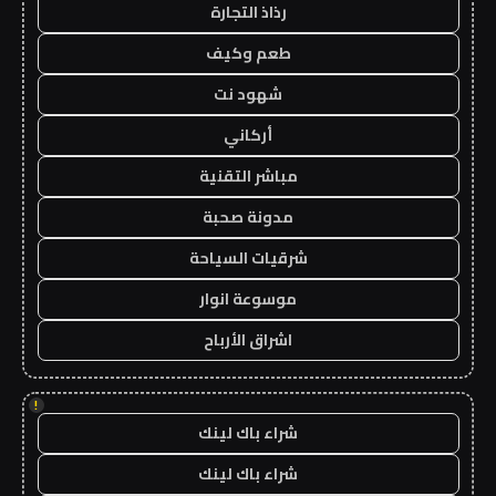
رذاذ التجارة
طعم وكيف
شهود نت
أركاني
مباشر التقنية
مدونة صحبة
شرقيات السياحة
موسوعة انوار
اشراق الأرباح
!
شراء باك لينك
شراء باك لينك