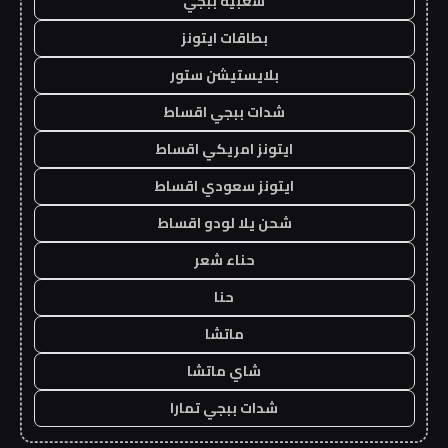
شعبية ببجي
بطاقات ايتونز
بلايستيشن ستور
شدات ببجي اقساط
ايتونز امريكي اقساط
ايتونز سعودي اقساط
شحن يلا لودو اقساط
حناء شعر
حنا
ماتشا
شاي ماتشا
شدات ببجي تمارا