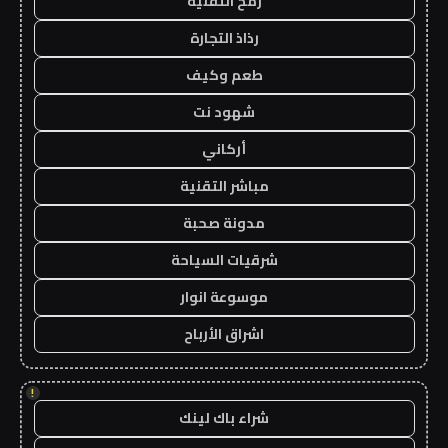
رمح التقنية
رذاذ التجارة
طعم وكيف
شهود نت
أركاني
مباشر التقنية
مدونة صحبة
شرقيات السياحة
موسوعة انوار
اشراق الأرباح
!
شراء باك لينك