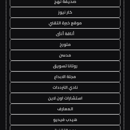
صحيفة نهج
كار نيوز
موقع خبرة التقني
أناقة أنثى
متورخ
مدسن
روتانا تسويق
مجلة الابداع
نادي الترددات
استشارات اون لاين
المعارف
هيدب فيديو