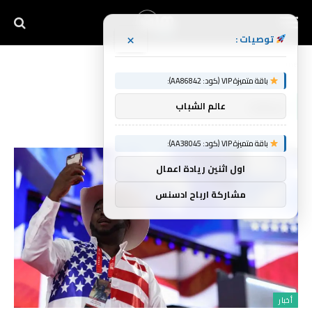
×
توصيات :
Home
»
حملات
باقة متميزة VIP (كود: AA86842):
حملات
عالم الشباب
باقة متميزة VIP (كود: AA38045):
اول اثنين ريادة اعمال
مشاركة ارباح ادسنس
أخبار