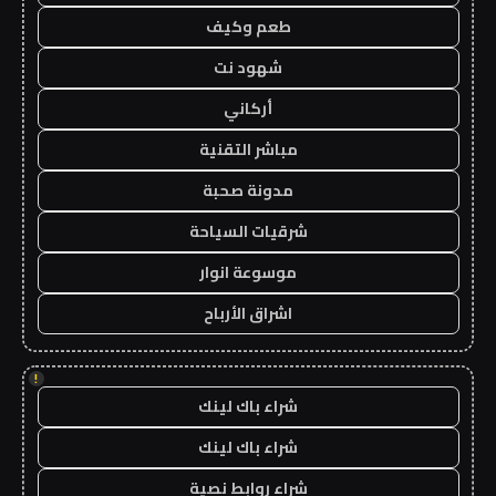
طعم وكيف
شهود نت
أركاني
مباشر التقنية
مدونة صحبة
شرقيات السياحة
موسوعة انوار
اشراق الأرباح
!
شراء باك لينك
شراء باك لينك
شراء روابط نصية