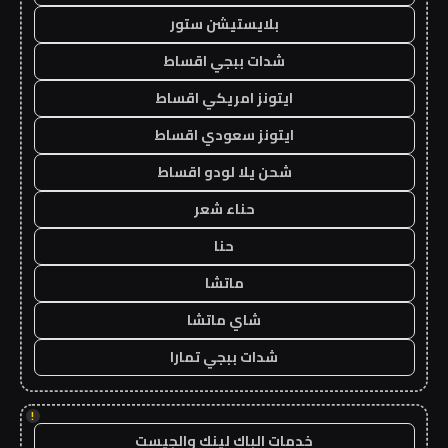
بلايستيشن ستور
شدات ببجي اقساط
ايتونز امريكي اقساط
ايتونز سعودي اقساط
شحن يلا لودو اقساط
حناء شعر
حنا
ماتشا
شاي ماتشا
شدات ببجي تمارا
!
خدمات الباك لينك والجيست