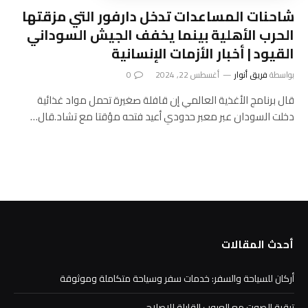
شاحنات المساعدات تدخل دارفور التي مزقتها
الحرب الأهلية بينما يخفف الجيش السوداني
القيود | أخبار الأزمات الإنسانية
بواسطة
فريق أنوار
أغسطس 22, 2024
0
قال برنامج الأغذية العالمي إن قافلة صغيرة تحمل مواد غذائية
دخلت السودان عبر معبر حدودي أعيد فتحه مؤقتا مع تشاد.قال…
أحدث المقالات
أركان للسياحة والسفر: خدمات سفر وسياحة متكاملة وموثوقة
ترقية الصوت مع العيوب القابلة للإصلاح