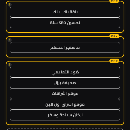
!
باقة باك لينك
تحسين SEO سلة
!
ماسنجر المسلم
!
ضوء التعليمي
صحيفة برق
موقع اشراقات
موقع اشراق اون لاين
اركان سياحة وسفر