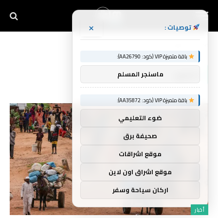
×
توصيات :
Home
»
دارفور
باقة متميزة VIP (كود: AA26790):
دارفور
ماسنجر المسلم
باقة متميزة VIP (كود: AA35872):
ضوء التعليمي
صحيفة برق
موقع اشراقات
موقع اشراق اون لاين
اركان سياحة وسفر
أخبار