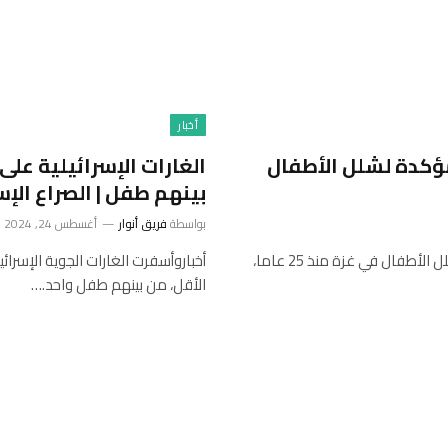
أخبار
 أول حالة مؤكدة لشلل الأطفال
الغارات الإسرائيلية على
بينهم طفل | الصراع الإ
بواسطة
فريق أنوار
أغسطس 24, 2024
أخباريعد طفل يبلغ من العمر 10 أشهر أول حالة إصابة مؤكدة بشلل الأطفال في غزة منذ 25 عاما،
أخباروأسفرت الغارات الجوية الإسرا
الأقل، من بينهم طفل واحد.…