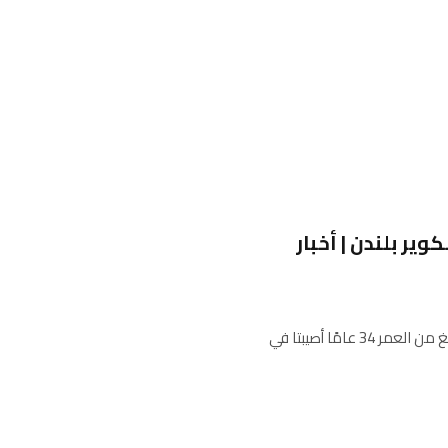
ر بلندن | أخبار
قالت الشرطة البريطانية إن فتاة تبلغ من العمر 11 عامًا وامرأة تبلغ من العمر 34 عامًا أصيبتا في