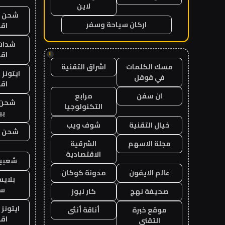
لاين
شحن يل
اركان سياحة وسفر
اق
شدات
اق
!
مسك الكلمات
اشراق التقنية
ايتونز
في قوقل
اق
ان سفن
مرابع
شحن 
التكنولوجيا
بب
خيال التقنية
شوف ويب
شحن يل
مجلة الاسهم
الشرقية
الاقتصادية
شعبية
عالم الايفون
مدونة كوكان
بلاي
ست
صحيفة نهج
كار نيوز
ايتونز
موقع خبرة
أناقة أنثى
اق
التقني