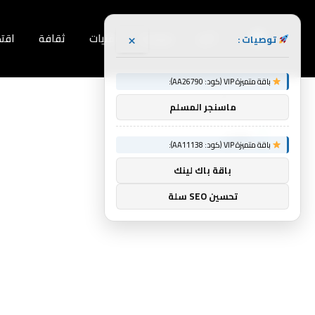
×
أخبار
منوعات
فنيات
ثقافة
اقت
توصيات :
باقة متميزة VIP (كود: AA26790):
Home
»
طفل
ماسنجر المسلم
طفل
باقة متميزة VIP (كود: AA11138):
باقة باك لينك
تحسين SEO سلة