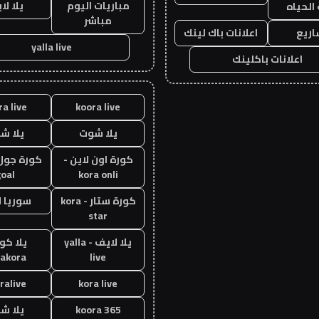
مباريات اليوم
يلا لا
 الحياه
مباشر
ريع
اعلانات باك لينك
yalla live
اعلانات باكلينك
ra live
koora live
يلا شوت
يلا ش
كورة اون لاين -
oal
kora onli
كورة ستار - kora
سوريا 
star
يلا لايف - yalla
يلا كور
lakora
live
ralive
kora live
koora 365
يلا ش