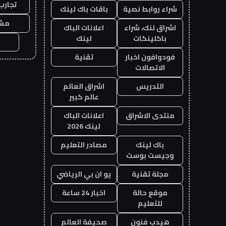
تجارب
شراء روابط نصية
باقات باك لينك
مشا
اشراق لنك، شراء
اعلانات الباك
باكلينكات
لينك
فودوافون اخبار
تقنية
الاتصالات
التدريس
اشراق العالم
عالم كبير
منتدى الاشراق
اعلانات الباك
لينك 2026
باك لينك
مصادر التعليم
وجيست بوست
مجلة تقنية
يو ان بي الرياضي
موقع حالة
اخبار 24 ساعة
للتعليم
هيدب فنون
صحيفة العالم