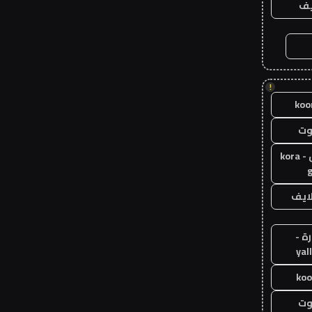
يف
!
koo
وت
كورة جول - kora
g
لايف
ة -
yal
koo
وت