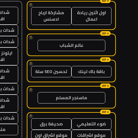
!
شدات
اول اثنين ريادة
مشاركة ارباح
اق
اعمال
ادسنس
شدات بب
!
شدات بب
عالم الشباب
ايتونز
اق
!
شدات
باقة باك لينك
تحسين SEO سلة
اق
شدات بب
!
ماسنجر المسلم
شدات
اق
!
شدات بب
ضوء التعليمي
صحيفة برق
متجر
موقع اشراقات
موقع اشراق اون