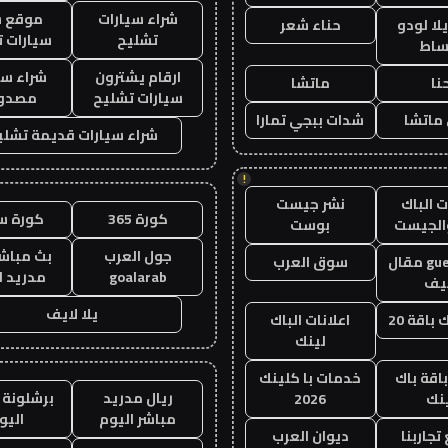
شراء سيارات
موقع ش
ا لودو
حناء شعر
تشليح
سيارات 
ساط
ارقام يشترون
شراء سي
نا
ماتشا
سيارات تشليح
مصدو
ماتشا
شدات ببجي تمارا
شراء سيارات قديمة تشلي
!
 الباك
نشر جيست
كورة 365
كورة س
الجيست
بوست
جول العرب
بث مباشر
guest post مقال
سوق العرب
goalarab
مدريد ا
يف
يلا لايف
باقة 20
اعلانات الباك
لينك
اقة باك
خدمات با كلينك
ريال مدريد
برشلونة 
نك
2026
مباشر اليوم
اليو
جاربنا
ديوان العرب