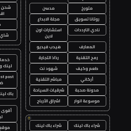
شحن يل
متورخ
مدسن
اق
روتانا تسويق
مجلة الابداع
ح
نادي الترددات
استشارات اون
شاي 
لاين
المعارف
هيدب فيديو
رمح التقنية
رذاذ التجارة
خدمات
لينك و
طعم وكيف
شهود نت
أركاني
مباشر التقنية
ض
مدونة صحبة
شرقيات السياحة
باك لينك 
موسوعة انوار
اشراق الأرباح
أقوى ب
لي
!
شراء باك لينك
شراء باك لينك
موقع ت