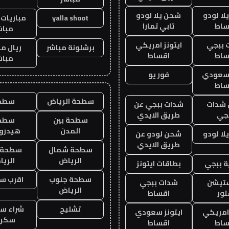
ا لودو
شحن يلا لودو
yalla shoot
مباريات 
ساط
تابي تمارا
مباش
 ببجي
ايتونز امريكي
برشلونة مباشر
ريال م
ساط
اقساط
مباش
 سعودي
فور يو
ساط
سطحة الرياض
سطح
شدات
شدات ببجي عن
جي
طريق الايدي
سطحة بين
سطح
المدن
هيدرو
ا لودو
شحن لودو عن
طريق الايدي
سطحة شمال
سطحة 
الرياض
الري
 ببجي
بطاقات ايتونز
سطحة جنوب
اقرب س
ستيشن
شدات ببجي
الرياض
ور
اقساط
تشليح
شراء سي
 امريكي
ايتونز سعودي
سكرا
ساط
اقساط