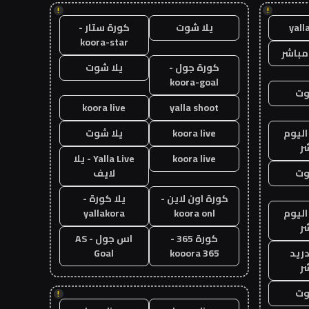
!
!
yall
يلا شوت
كورة ستار -
koora-star
مباشر
كورة جول -
يلا شوت
koora-goal
وت
koora live
yalla shoot
اليوم
koora live
يلا شوت
ر
koora live
Yalla Live - يلا
وت
لايف
كورة اون لاين -
يلا كورة -
اليوم
koora onl
yallakora
ر
كورة 365 -
اس جول - AS
دريد
kooora 365
Goal
ر
وت
!