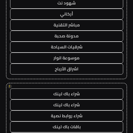
شهود نت
أركاني
مباشر التقنية
مدونة صحبة
شرقيات السياحة
موسوعة انوار
اشراق الأرباح
!
شراء باك لينك
شراء باك لينك
شراء روابط نصية
باقات باك لينك