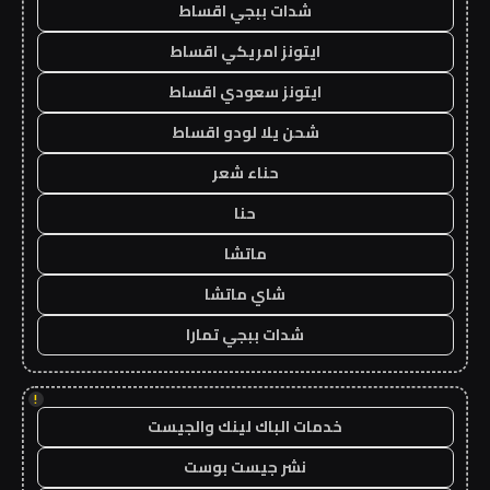
شدات ببجي اقساط
ايتونز امريكي اقساط
ايتونز سعودي اقساط
شحن يلا لودو اقساط
حناء شعر
حنا
ماتشا
شاي ماتشا
شدات ببجي تمارا
!
خدمات الباك لينك والجيست
نشر جيست بوست