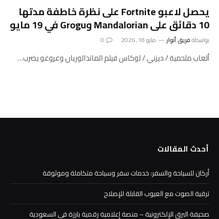
يحصل لاعبو Fortnite على نظرة خاطفة مدتها
10 دقائق على Mandalorian وGrogu في 19 مايو
بواسطة
فريق أنوار
مايو 18, 2026
0
ألعاب ملحمية / ديزني / لوكاس فيلم الماندالوريان وغروغو يضرب…
أحدث المقالات
أركان للسياحة والسفر: خدمات سفر وسياحة متكاملة وموثوقة
ترقية الصوت مع العيوب القابلة للإصلاح
صحيفة البرق الإلكترونية – منصة إعلامية رقمية بارزة في السعودية