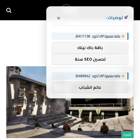
×
توصيات :
Home
»
وGrogu
باقة متميزة VIP (كود: AA11138):
وGROGU
باقة باك لينك
تحسين SEO سلة
باقة متميزة VIP (كود: AA86842):
عالم الشباب
تقنية