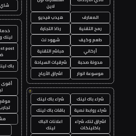
شاي 
لاين
المعارف
هيدب فيديو
رمح التقنية
رذاذ التجارة
خدمات
لينك و
طعم وكيف
شهود نت
أركاني
مباشر التقنية
ض
مدونة صحبة
شرقيات السياحة
باك لينك 
موسوعة انوار
اشراق الأرباح
أقوى ب
لي
!
شراء باك لينك
شراء باك لينك
موقع ت
تجارب
شراء روابط نصية
باقات باك لينك
مشا
اشراق لنك، شراء
اعلانات الباك
باكلينكات
لينك