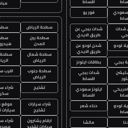
ساط
اقساط
مباش
 سعودي
فور يو
ساط
سطحة الرياض
سطح
شدات
شدات ببجي عن
جي
طريق الايدي
سطحة بين
سطح
المدن
هيدرو
ا لودو
شحن لودو عن
طريق الايدي
سطحة شمال
سطحة 
الرياض
الري
 ببجي
بطاقات ايتونز
سطحة جنوب
اقرب س
ستيشن
شدات ببجي
الرياض
ور
اقساط
تشليح
شراء سي
 امريكي
ايتونز سعودي
سكرا
ساط
اقساط
شراء سيارات
موقع ش
ا لودو
حناء شعر
تشليح
سيارات 
ساط
ارقام يشترون
شراء سي
نا
ماتشا
سيارات تشليح
مصدو