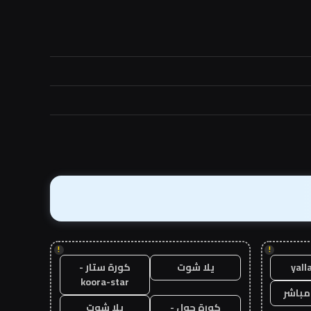
!
!
yall
يلا شوت
كورة ستار -
koora-star
مباشر
كورة جول -
يلا شوت