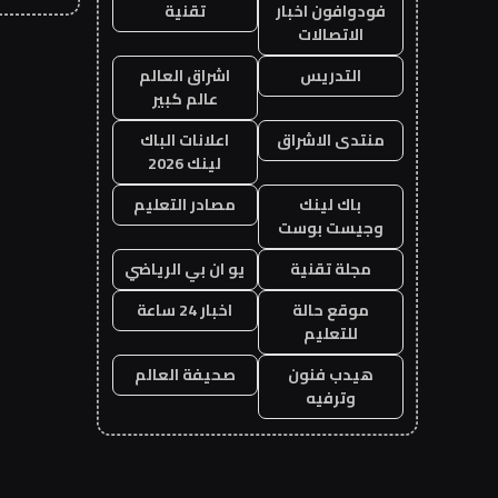
فودوافون اخبار
تقنية
الاتصالات
التدريس
اشراق العالم
عالم كبير
منتدى الاشراق
اعلانات الباك
لينك 2026
باك لينك
مصادر التعليم
وجيست بوست
مجلة تقنية
يو ان بي الرياضي
موقع حالة
اخبار 24 ساعة
للتعليم
هيدب فنون
صحيفة العالم
وترفيه