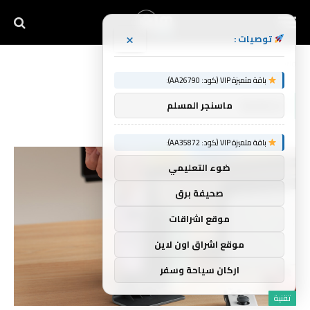
×
توصيات :
Home
»
World
باقة متميزة VIP (كود: AA26790):
WORLD
ماسنجر المسلم
باقة متميزة VIP (كود: AA35872):
ضوء التعليمي
صحيفة برق
موقع اشراقات
موقع اشراق اون لاين
اركان سياحة وسفر
تقنية