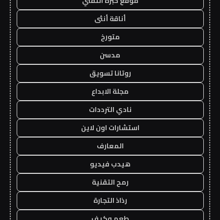
موقع خبرة التقني
أناقة أنثى
متورخ
مدسن
روتانا تسويق
مجلة الابداع
نادي الترددات
استشارات اون لاين
المعارف
هيدب فيديو
رمح التقنية
رذاذ التجارة
طعم وكيف