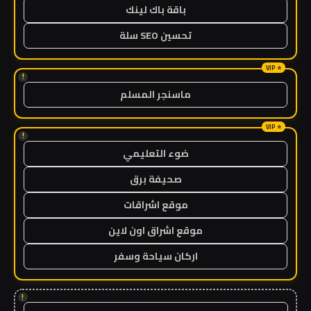
باقة باك لينك
تحسين SEO سلة
!
ماسنجر المسلم
!
ضوء التعليمي
صحيفة برق
موقع اشراقات
موقع اشراق اون لاين
اركان سياحة وسفر
!