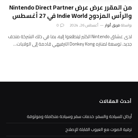
من المقرر عرض عرض Nintendo Direct Partner
والرأس المزدوج Indie World في 27 أغسطس
بواسطة
فريق أنوار
أغسطس 26, 2024
0
لدى عشاق Nintendo الكثير ليتطلعوا إليه، بما في ذلك الشركة متحف
جديد، توسعة لمنتزه Donkey Kong الترفيهي قادمة إلى الولايات…
أحدث المقالات
أركان للسياحة والسفر: خدمات سفر وسياحة متكاملة وموثوقة
ترقية الصوت مع العيوب القابلة للإصلاح