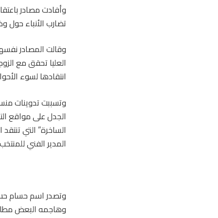
وأفادت مصادر باعتق
تضارب الأنباء حول و
وقالت المصادر نفسها 
العليا تحقق مع الزوج
انتقادها لسوء الأحوا
وتسببت تدوينات منس
الجدل على مواقع التو
الساخرة” التي تنتقد 
المدير الفني للمنتخب
وتصدر اسم حسام حسن
وهاجمه البعض مطالبي