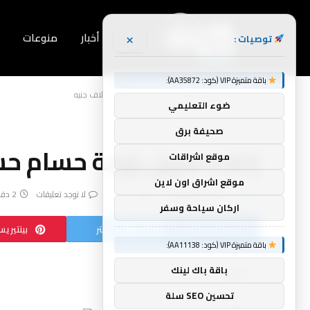
×
أخبار
منوعات
توصيات :
باقة متميزة VIP (كود: AA35872):
Home
»
إخلاء سبيل زوجة حسام حسن بكفالة 5 آلاف جنيه
ضوء التعليمي
صحيفة برق
إخلاء سبيل زوجة حسام حسن بكفال
موقع اشراقات
موقع اشراق اون لاين
بواسطة
فريق أنوار
يوليو 3, 2024
لا توجد تعليقات
2 دقائق
اركان سياحة وسفر
فيسبوك
تويتر
بينتيري
باقة متميزة VIP (كود: AA11138):
باقة باك لينك
شاركها
تحسين SEO سلة