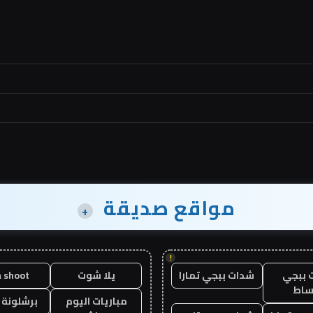
مواقع صديقة
+
!
 ببجي
شدات ببجي تمارا
يلا شوت
a shoot
ساط
مباريات اليوم
برشلونة 