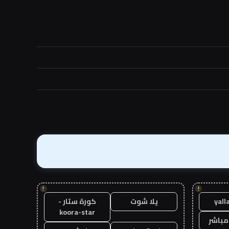
!
!
yall
يلا شوت
كورة ستار -
koora-star
مباشر