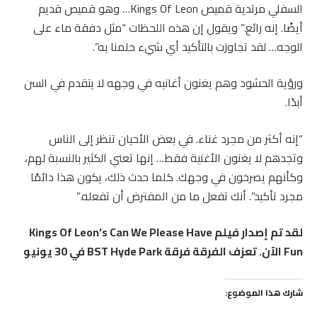
السفلي مرتدية قميص Kings Of Leon… وهو قميص قديم
أيضًا. إنه رائع.” ويقول إن هذه اللحظات “مثل دفقة ماء على
الوجه… لقد تجاوزت بالتأكيد أي شيء حلمنا به”.
ورؤية الحشود وهم يغنون أغانيه في وجهه لا يتقدم في السن
أبدًا.
“إنه أكثر من مجرد غناء. في بعض الأحيان تنظر إلى الناس
وتجدهم لا يغنون الأغنية فقط… إنها تعني الكثير بالنسبة لهم،
وكأنهم يصرخون في وجهك. كلما حدث ذلك، يكون هذا دائمًا
مجرد تأكيد”. أنك تفعل ما من المفترض أن تفعله.”
لقد تم إصدار فيلم Kings Of Leon’s Can We Please Have
Fun الآن. تعزف الفرقة فرقة BST Hyde Park في 30 يونيو
شارك هذا الموضوع: