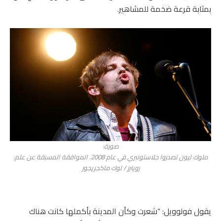
بمثابة قرعة ضخمة للمشاهير.
صورة:
ملوك ليون تصدروا جلاستونبري في عام 2008. الموافقة المسبقة عن علم:
رويترز / لوك ماكجريجور
يقول فولوويل: “شعرت وكأن المدينة بأكملها كانت هناك