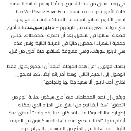
في وقت سابق من هذا الأسبوع، وفقًا للرسوم البيانية الرسمية،
كانت الأمور تبدو جيدة بالنسبة لـ Can We Please Have Fun
ليصبح الألبوم السابع للفرقة في المملكة المتحدة، مع وجود
شيء واحد صغير يقف في طريقهم –
تايلور سويفت
فنانة أخرى
قطعت أسنانها في ناشفيل. بعد أن تصدرت المخططات، تجلس
جمعية الشعراء المعذبين حاليًا في المرتبة الثانية؛ ولكن هذه
هي تايلور سويفت، وهي معروفة بتسلقها مرة أخرى من قبل.
يضحك فولويل. “في هذه المرحلة، أعتقد أن الجميع يحاول فقط
الوصول إلى المركز الثاني. وهذا أمر رائع أيضًا، كما تعلمون.
لكنني أحب تايلور. أنا سعيد جدًا لها ولنجاحها”.
ويقول إن تصدر المخططات مرة أخرى سيكون بمثابة “نوع من
التحقق”. “هذا أيضًا نوع من الشق على الحزام الذي يمكنك
إظهاره لعائلتك يومًا ما – لقد كان لدينا رقم واحد.” أو حتى عدة
أرقام منها. “لكننا لا نصنع تسجيلات، لذلك سيكونون في المرتبة
الأولى. لقد تغلبنا على الكثير من الموسيقى التي لم تدوم