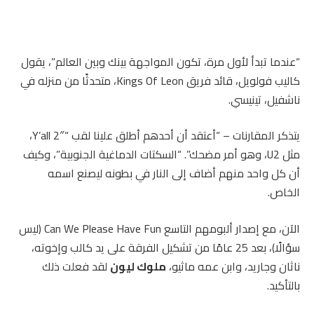
“عندما تبدأ لأول مرة، تكون المواجهة بينك وبين العالم”، يقول
كاليب فولويل، قائد فريق Kings Of Leon، متحدثًا من منزله في
ناشفيل، تينيسي.
يتذكر المقارنات – “أعتقد أن أحدهم أطلق علينا لقب “Y’all 2″،
مثل U2، وهو أمر مضحك”. “السكتات الدماغية الجنوبية”، وكيف
أن كل واحد منهم أضاف إلى النار في بطونه ليصنع اسمه
الخاص.
الآن، مع إصدار ألبومهم التاسع Can We Please Have Fun (ليس
سؤالًا)، بعد 25 عامًا من تشكيل الفرقة على يد كالب وإخوته،
ناثان وجاريد، وابن عمه ماثيو،
ملوك ليون
لقد فعلت ذلك
بالتأكيد.