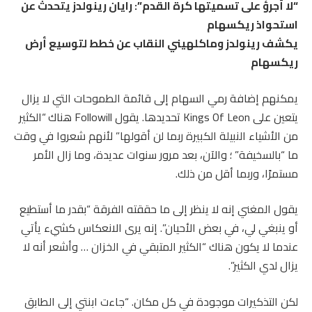
“لا أجرؤ على تسميتها كرة القدم”: رايان رينولدز يتحدث عن
استحواذ ريكسهام
يكشف رينولدز وماكلهيني النقاب عن خطط لتوسيع أرض
ريكسهام
يمكنهم إضافة رمي السهام إلى قائمة الطموحات التي لا يزال
يتعين على Kings Of Leon تحديدها. يقول Followill هناك
“الكثير
من الأشياء النبيلة الكبيرة ربما لن أقولها” لأنهم شعروا في وقت
ما “بالسخيفة” ؛ والآن، بعد مرور سنوات عديدة، وما زال الأمر
مستمرًا، وربما أقل من ذلك.
يقول المغني إنه لا ينظر إلى ما حققته الفرقة “بقدر ما أستطيع
أو ينبغي لي، في بعض الأحيان”. إنه يرى الانعكاس كشيء يأتي
عندما لا يكون هناك “الكثير المتبقي في الخزان … وأشعر أنه لا
يزال لدي الكثير”.
لكن التذكيرات موجودة في كل مكان. “جاءت ابنتي إلى الطابق