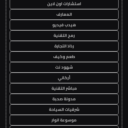
استشارات اون لاين
المعارف
هيدب فيديو
رمح التقنية
رذاذ التجارة
طعم وكيف
شهود نت
أركاني
مباشر التقنية
مدونة صحبة
شرقيات السياحة
موسوعة انوار