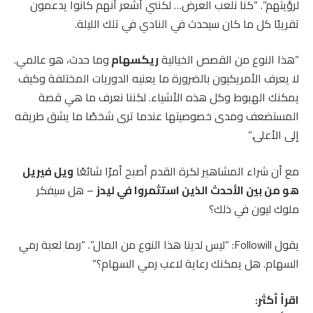
لرؤيتهم”. “كنا نلعب العرض… لكنني أشعر أنهم كانوا يدعمون
تقريبًا كل ما كان سيحدث في النادي في تلك الليلة.
“هذا النوع من القصص الخيالية
ريكسهام
وما حدث، هو عالمي.
لا يعرف الأمريكيون بالضرورة ما يعنيه الدوريات المختلفة وكيف
يمكنك الهبوط وكل هذه الأشياء. لكننا نعرف ما هي قصة
المستضعف ومدى خصوصيتها عندما ترى شخصًا ما يشق طريقه
إلى الأعلى.”
مع أن شراء المشاهير لكرة القدم أصبح أمرًا شائعًا
ويل فيريل
هو من بين الأحدث الذين استثمروا في ليدز
– هل سيفكر
ملوك ليون في ذلك؟
يقول Followill: “ليس لدينا هذا النوع من المال”. “ربما لعبة رمي
السهام. هل يمكنك رعاية لاعب رمي السهام؟”
اقرأ أكثر: