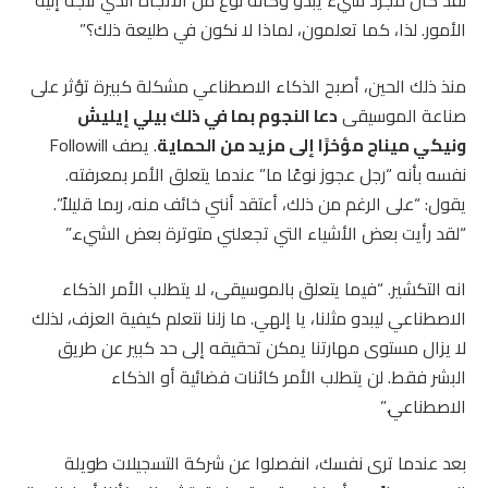
لقد كان مجرد شيء يبدو وكأنه نوع من الاتجاه الذي تتجه إليه
الأمور. لذا، كما تعلمون، لماذا لا نكون في طليعة ذلك؟”
منذ ذلك الحين، أصبح الذكاء الاصطناعي مشكلة كبيرة تؤثر على
صناعة الموسيقى
دعا النجوم بما في ذلك بيلي إيليش
ونيكي ميناج مؤخرًا إلى مزيد من الحماية
. يصف Followill
نفسه بأنه “رجل عجوز نوعًا ما” عندما يتعلق الأمر بمعرفته.
يقول: “على الرغم من ذلك، أعتقد أنني خائف منه، ربما قليلاً”.
“لقد رأيت بعض الأشياء التي تجعلني متوترة بعض الشيء.”
انه التكشير. “فيما يتعلق بالموسيقى، لا يتطلب الأمر الذكاء
الاصطناعي ليبدو مثلنا، يا إلهي. ما زلنا نتعلم كيفية العزف، لذلك
لا يزال مستوى مهارتنا يمكن تحقيقه إلى حد كبير عن طريق
البشر فقط. لن يتطلب الأمر كائنات فضائية أو الذكاء
الاصطناعي.”
بعد عندما ترى نفسك، انفصلوا عن شركة التسجيلات طويلة