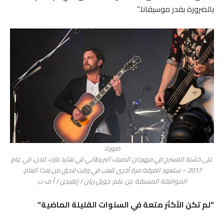
بالضرورة بقدر موسيقانا.”
صورة:
على خشبة المسرح في مهرجان الصيف البريطاني في هايد بارك، لندن، في عام
2017 – ستعود الفرقة مرة أخرى للعب في وقت لاحق من هذا العام.
الموافقة المسبقة عن علم: جويل ريان / إنفيجن / أ ف ب
“لم تكن الأكثر متعة في السنوات القليلة الماضية”