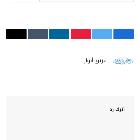
فيسبوك
تويتر
بينتيريست
لينكدإن
Tumblr
البريد
الإلكترو
فريق أنوار
موقع
الويب
اترك رد