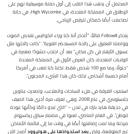
المحتمل أن يذهب هذا اللقب إلى أول حفلة موسيقية لهم على
الإطلاق في المملكة المتحدة، في High Wycombe، في حانة
تضاعفت أيضًا كمكان للرقص الإباحي.
يتذكر Followill قائلاً: “أتذكر أننا كنا وراء الكواليس لفحص الصوت
وواصلنا التعليق على رائحة المستحضر القوية”. “كانت رائحتها مثل
غسول الأزهار في كل مكان.” بعد أن اجتذب حشودًا صغيرة في
الولايات المتحدة، كان العرض الأول في المملكة المتحدة
“جنونًا، ربما مع 100 شخص فقط، لكننا كنا نلعب في أمريكا
أمام خمسة أشخاص. لذلك كان هذا الشيء المجنون”.
استمرت الفرقة في ملء الساحات والملاعب، وتصدرت عناوين
جلاستونبري في عام 2008. وهي تعزف مرة أخرى هذا الصيف
في حديقة هايد بارك في لندن – “التي تبدو دائمًا وكأنها عودة
للوطن”. في العام الماضي، لعبوا في مضمار سباق ريكسهام.
مرحلة ربما تمت إضافتها أيضًا في وقت ما إلى قائمة الأماكن
غير المتوقعة، ولكن
بعد استحواذها على هوليوود
أصبح الآن