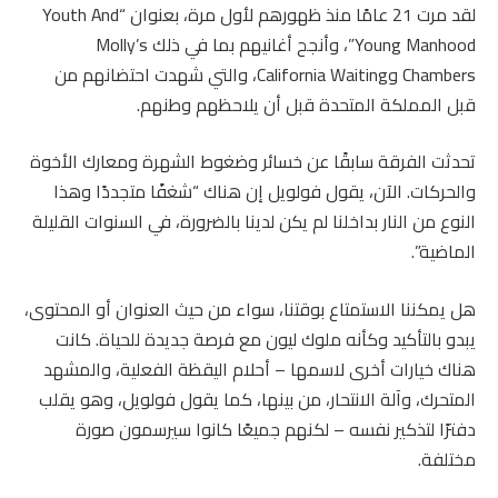
لقد مرت 21 عامًا منذ ظهورهم لأول مرة، بعنوان “Youth And
Young Manhood”، وأنجح أغانيهم بما في ذلك Molly’s
Chambers وCalifornia Waiting، والتي شهدت احتضانهم من
قبل المملكة المتحدة قبل أن يلاحظهم وطنهم.
تحدثت الفرقة سابقًا عن خسائر وضغوط الشهرة ومعارك الأخوة
والحركات. الآن، يقول فولويل إن هناك “شغفًا متجددًا وهذا
النوع من النار بداخلنا لم يكن لدينا بالضرورة، في السنوات القليلة
الماضية”.
هل يمكننا الاستمتاع بوقتنا، سواء من حيث العنوان أو المحتوى،
يبدو بالتأكيد وكأنه ملوك ليون مع فرصة جديدة للحياة. كانت
هناك خيارات أخرى لاسمها – أحلام اليقظة الفعلية، والمشهد
المتحرك، وآلة الانتحار، من بينها، كما يقول فولويل، وهو يقلب
دفترًا لتذكير نفسه – لكنهم جميعًا كانوا سيرسمون صورة
مختلفة.