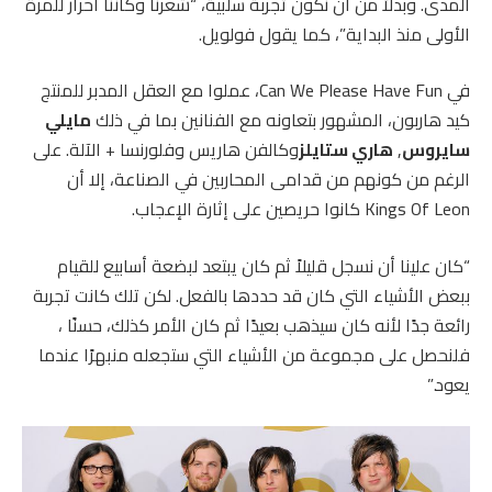
المدى. وبدلاً من أن نكون تجربة سلبية، “شعرنا وكأننا أحرار للمرة
الأولى منذ البداية”، كما يقول فولويل.
في Can We Please Have Fun، عملوا مع العقل المدبر للمنتج
كيد هاربون، المشهور بتعاونه مع الفنانين بما في ذلك
مايلي
سايروس
,
هاري ستايلز
وكالفن هاريس وفلورنسا + الآلة. على
الرغم من كونهم من قدامى المحاربين في الصناعة، إلا أن
Kings Of Leon كانوا حريصين على إثارة الإعجاب.
“كان علينا أن نسجل قليلاً ثم كان يبتعد لبضعة أسابيع للقيام
ببعض الأشياء التي كان قد حددها بالفعل. لكن تلك كانت تجربة
رائعة جدًا لأنه كان سيذهب بعيدًا ثم كان الأمر كذلك، حسنًا ،
فلنحصل على مجموعة من الأشياء التي ستجعله منبهرًا عندما
يعود.”