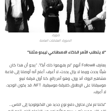
صورة:
الصورة: العلاقات العامة
“لا يتطلب الأمر الذكاء الاصطناعي ليبدو مثلنا”
يعترف Followill أنهم “لم يفهموا ذلك أبدًا”. “يبدو أن هذا كان
شيئًا يحدث وربما لا يزال يحدث، لا أعرف. أعلم أنه أوصلنا إلى قاعة
مشاهير الروك آند رول، وهو أمر رائع. كنا أول فرقة تبيع
موسيقانا على الإطلاق كفرقة موسيقية. NFT، قد يكون الوحيد،
لا أعرف.
“لكننا لم نكن نحاول دفع نوع جديد من التكنولوجيا إلى الناس…