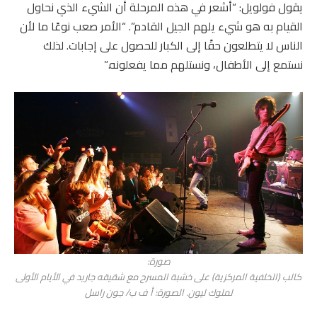
يقول فولويل: “أشعر في هذه المرحلة أن الشيء الذي نحاول
القيام به هو شيء يلهم الجيل القادم”. “الأمر صعب نوعًا ما لأن
الناس لا يتطلعون حقًا إلى الكبار للحصول على إجابات. لذلك
نستمع إلى الأطفال، ونستلهم مما يفعلونه.”
صورة:
كالب (الخلفية المركزية) على خشبة المسرح مع شقيقه جاريد في الأيام الأولى
لملوك ليون. الصورة: أ ف ب/ جون راسل