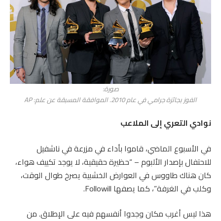
صورة:
الفوز بجائزة جرامي في عام 2010. الموافقة المسبقة عن علم: AP
نوادي التعري إلى الملاعب
في الأسبوع الماضي، قاموا بأداء في مزرعة في ناشفيل
للاحتفال بإصدار الألبوم – “حظيرة حقيقية، لا يوجد تكييف هواء،
كان هناك طاووس في العوارض الخشبية يصرخ طوال الوقت،
وكلب في الغرفة”، كما يصفها Followill.
هذا ليس أغرب مكان وجدوا أنفسهم فيه على الإطلاق. من