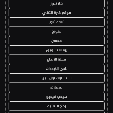
كار نيوز
موقع خبرة التقني
أناقة أنثى
متورخ
مدسن
روتانا تسويق
مجلة الابداع
نادي الترددات
استشارات اون لاين
المعارف
هيدب فيديو
رمح التقنية