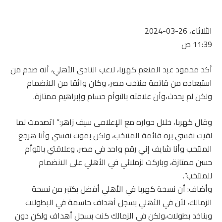
الثلاثاء، 26-03-2024
11:39 ص
أكد محمود عبد المنعم كهربا، لاعب النادى الأهلي، أنه صدم من
استبعاده من قائمة منتخب مصر، وكان واثقا من الانضمام
ولكن لم يحدث،وأن علاقته بالتوأم حسام وإبراهيم ممتازة.
وقال كهربا، خلال حواره مع الإعلامى سيف زاهر:” اتصدمت لما
لقيت نفسي بره قائمة المنتخب، ولكن بموت نفسي وأنا هرجع
المنتخب وأنا شايف إني رقم واحد في مصر، وعلاقتي بالتوأم
حسن ممتازة، وباركت لزملائي في الأهلي على الانضمام
للمنتخب”.
وأضاف: أن نسخة كهربا في الأهلي أفضل بكتير من نسخة
الزمالك، لأن في الأهلي بسجل أهداف حاسمة في البطولات
وبناخد بطولات،ولكن في الزمالك كنت بسجل أهداف ولكن دون