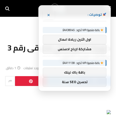
×
توصيات :
Home
»
كهربا: “كولر قالي هتبقى رقم 3 عشان فرح أختي”
باقة متميزة VIP (كود: AA38045):
اول اثنين ريادة اعمال
كهربا: “كولر قالي هتبقى رقم 3
مشاركة ارباح ادسنس
عشان فرح أختي”
باقة متميزة VIP (كود: AA11138):
بواسطة
فريق أنوار
مارس 26, 2024
لا توجد تعليقات
1 دقائق
باقة باك لينك
تحسين SEO سلة