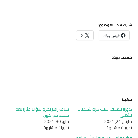
شارك هذا الموضوع:
فيس بوك
X
معجب بهذه:
مرتبط
كهربا يكشف سبب كره شيكابالا
سيف زاهر يطرح سؤالًا مثيراً بعد
للأهلي
حلقته مع كهربا
مارس 24, 2024
مايو 30, 2024
تدوينة مشابهة
تدوينة مشابهة
قرار مفاجئ من فيفا بشأن غرامة