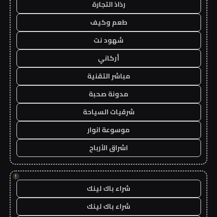
رذاذ التجارة
طعم وكيف
شهود نت
أركاني
مباشر التقنية
مدونة صحبة
شرقيات السياحة
موسوعة انوار
اشراق الأرباح
!
شراء باك لينك
شراء باك لينك