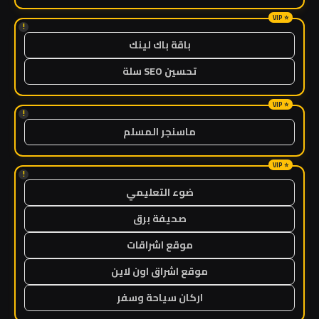
!
باقة باك لينك
تحسين SEO سلة
!
ماسنجر المسلم
!
ضوء التعليمي
صحيفة برق
موقع اشراقات
موقع اشراق اون لاين
اركان سياحة وسفر