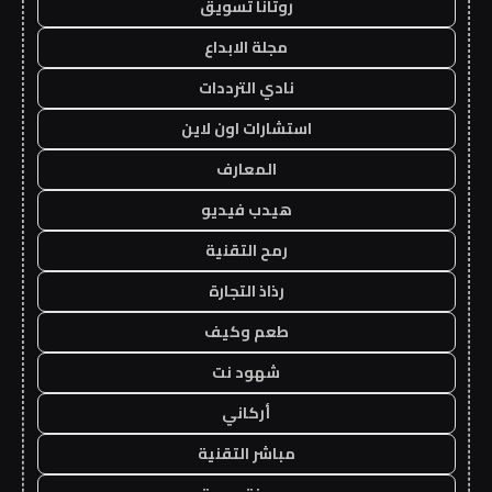
روتانا تسويق
مجلة الابداع
نادي الترددات
استشارات اون لاين
المعارف
هيدب فيديو
رمح التقنية
رذاذ التجارة
طعم وكيف
شهود نت
أركاني
مباشر التقنية