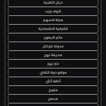
خيال التقنية
شوف ويب
مجلة الاسهم
الشرقية الاقتصادية
عالم الايفون
مدونة كوكان
صحيفة نهج
كار نيوز
موقع خبرة التقني
أناقة أنثى
متورخ
مدسن