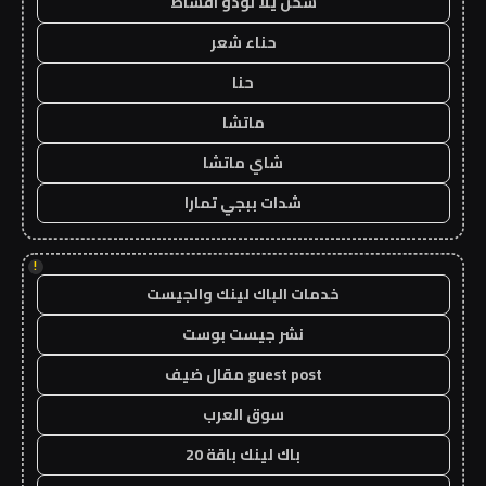
شحن يلا لودو اقساط
حناء شعر
حنا
ماتشا
شاي ماتشا
شدات ببجي تمارا
!
خدمات الباك لينك والجيست
نشر جيست بوست
guest post مقال ضيف
سوق العرب
باك لينك باقة 20