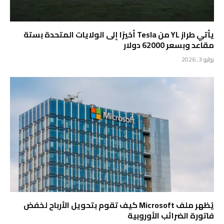
يأتي طراز YL من Tesla أخيرًا إلى الولايات المتحدة بستة
مقاعد وبسعر 62000 دولار
يوليو 3, 2026
يُظهر ملف Microsoft كيف تقوم بتحويل الأرباح لخفض
فاتورة الضرائب الأوروبية