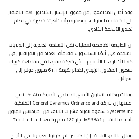
وقد أدان المدافعون عن حقوق الإنسان الكنديون هذا الافتقار
إلى الشفافية لسنوات، ووصفوه بأنه “ثغرة” خطيرة في نظام
تصدير الأسلحة الكندي.
إن الطبيعة الغامضة لعمليات نقل الأسلحة الكندية إلى الولايات
المتحدة هي أيضًا السبب وراء مفاجأة العديد من المراقبين في
كندا لأخبار هذا الأسبوع – بأن شركة مقرها في مقاطعة كيبيك
ستكون المقاول الرئيسي لذخائر بقيمة 61.1 مليون دولار إلى
إسرائيل.
وقالت وكالة التعاون الأمني ​​الدفاعي الأمريكية (DSCA) في
إعلانها إن شركة General Dynamics Ordnance and التكتيكية
Systems Inc ستقوم بتوريد عشرات الآلاف من “خراطيش الهاون
شديدة الانفجار M933A1 عيار 120 ملم والمعدات ذات الصلة”.
وقال غالاغر، الباحث، إن الكنديين لم يكونوا ليعرفوا على الأرجح