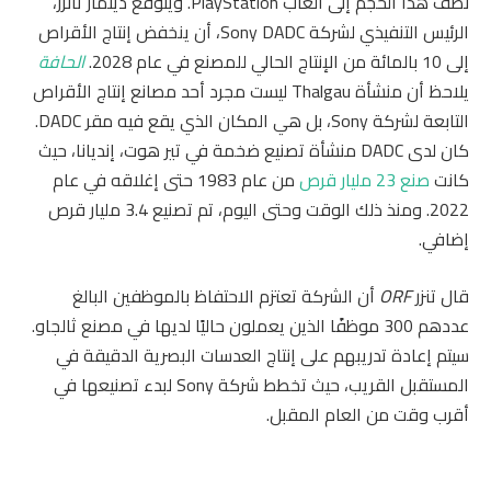
نصف هذا الحجم إلى ألعاب PlayStation. ويتوقع ديتمار تانزر،
الرئيس التنفيذي لشركة Sony DADC، أن ينخفض ​​إنتاج الأقراص
إلى 10 بالمائة من الإنتاج الحالي للمصنع في عام 2028.
الحافة
يلاحظ أن منشأة Thalgau ليست مجرد أحد مصانع إنتاج الأقراص
التابعة لشركة Sony، بل هي المكان الذي يقع فيه مقر DADC.
كان لدى DADC منشأة تصنيع ضخمة في تير هوت، إنديانا، حيث
كانت
صنع 23 مليار قرص
من عام 1983 حتى إغلاقه في عام
2022. ومنذ ذلك الوقت وحتى اليوم، تم تصنيع 3.4 مليار قرص
إضافي.
قال تنزر
ORF
أن الشركة تعتزم الاحتفاظ بالموظفين البالغ
عددهم 300 موظفًا الذين يعملون حاليًا لديها في مصنع ثالجاو.
سيتم إعادة تدريبهم على إنتاج العدسات البصرية الدقيقة في
المستقبل القريب، حيث تخطط شركة Sony لبدء تصنيعها في
أقرب وقت من العام المقبل.