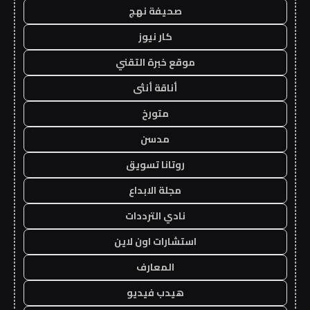
صحيفة نهج
كار نيوز
موقع خبرة التقني
أناقة أنثى
متورخ
مدسن
روتانا تسويق
مجلة الابداع
نادي الترددات
استشارات اون لاين
المعارف
هيدب فيديو