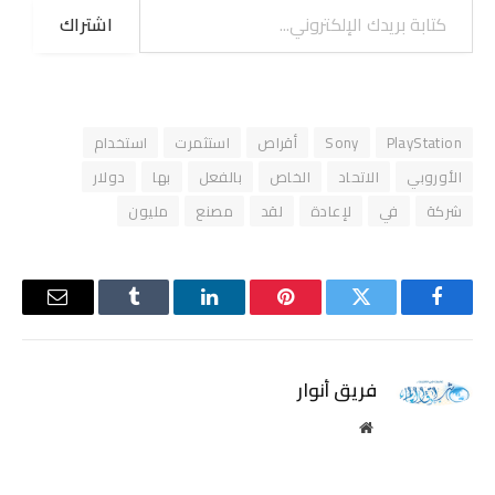
اشتراك
PlayStation
Sony
أقراص
استثمرت
استخدام
الأوروبي
الاتحاد
الخاص
بالفعل
بها
دولار
شركة
في
لإعادة
لقد
مصنع
مليون
فيسبوك
تويتر
بينتيريست
لينكدإن
Tumblr
البريد
الإلكترو
فريق أنوار
موقع
الويب