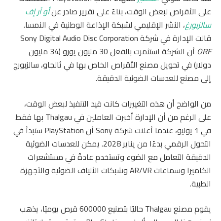
على الأقراص لبعض الوقت، بناءً على تقرير صادر عن
أو آر إف
سالزبورغ
، النشر الإقليمي لشبكة الإذاعة الوطنية في النمسا.
قالت الإدارة في شركة Sony Digital Audio Disc Corporation
ORF
أن الشركة استثمرت بالفعل 30 مليون يورو (34 مليون
دولار) في تحويل مصنع الأقراص الخاص بها في ثالجاو، سالزبورج
إلى مصنع للعدسات الضوئية الدقيقة.
من الواضح أن هذه التغييرات كانت قيد التنفيذ لبعض الوقت،
على الرغم من أن الإدارة أخبرت العاملين في Thalgau بها فقط
في 1 يوليو، عندما أعلنت شركة Sony أن PlayStation ستبدأ في
التحول الرقمي بدءًا من يناير 2028. يمكن للعدسات الضوئية
الدقيقة التعامل مع الضوء وتستخدم عادةً في مستشعرات
الكاميرا وسماعات AR/VR وشبكات الألياف الضوئية والأجهزة
الطبية.
يقوم مصنع Thalgau حاليًا بتصنيع 600000 قرص يوميًا، يذهب