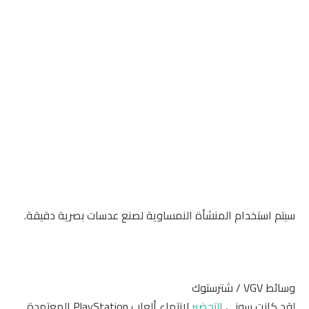
سيتم استخدام المنشأة النمساوية لصنع عدسات بصرية دقيقة.
وسائط VGV / شترستوك
لقد كانت سوني
التحضير
لانتهاء ألعاب PlayStation المعتمدة