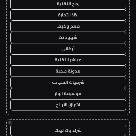
رمح التقنية
رذاذ التجارة
طعم وكيف
شهود نت
أركاني
مباشر التقنية
مدونة صحبة
شرقيات السياحة
موسوعة انوار
اشراق الأرباح
!
شراء باك لينك