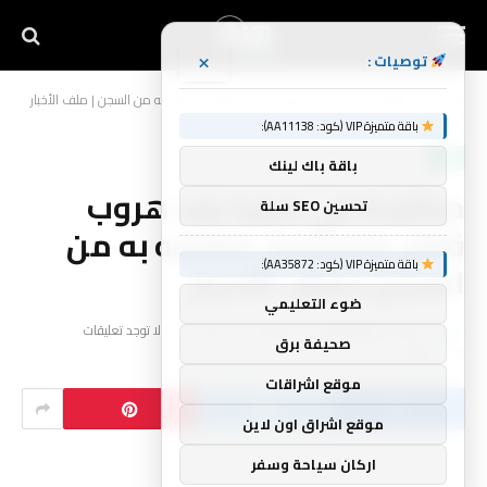
×
توصيات :
Home
»
مطاردة في كينيا بعد هروب قاتل متسلسل مشتبه به من السجن | ملف الأخبار
باقة متميزة VIP (كود: AA11138):
أخبار
باقة باك لينك
مطاردة في كينيا بعد هروب
تحسين SEO سلة
قاتل متسلسل مشتبه به من
باقة متميزة VIP (كود: AA35872):
السجن | ملف الأخبار
ضوء التعليمي
بواسطة
فريق أنوار
أغسطس 20, 2024
لا توجد تعليقات
صحيفة برق
1 دقائق
موقع اشراقات
موقع اشراق اون لاين
اركان سياحة وسفر