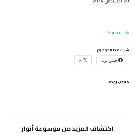
ت
20 أغسطس 2024
م
ا
ل
Source link
ن
ش
ر
شارك هذا الموضوع:
ب
فيس بوك
X
ت
ا
ر
معجب بهذه:
ي
خ
2
0
أ
اكتشاف المزيد من موسوعة أنوار
غ