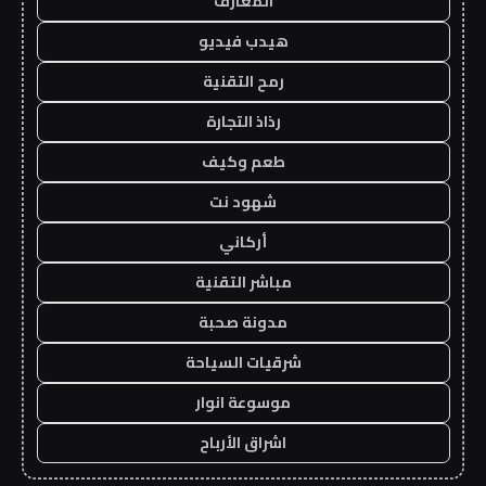
المعارف
هيدب فيديو
رمح التقنية
رذاذ التجارة
طعم وكيف
شهود نت
أركاني
مباشر التقنية
مدونة صحبة
شرقيات السياحة
موسوعة انوار
اشراق الأرباح