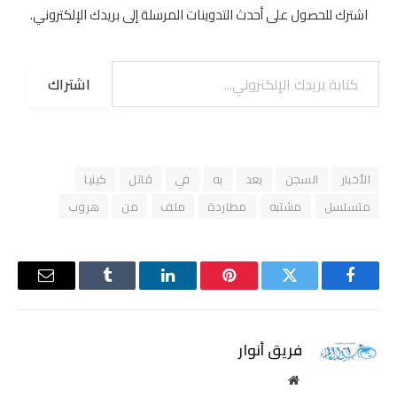
س
اشترك للحصول على أحدث التدوينات المرسلة إلى بريدك الإلكتروني.
ط
س
كتابة بريدك الإلكتروني...
2
اشتراك
0
2
4
الأخبار
السجن
بعد
به
في
قاتل
كينيا
متسلسل
مشتبه
مطاردة
ملف
من
هروب
فيسبوك
تويتر
بينتيريست
لينكدإن
Tumblr
البريد
الإلكترو
فريق أنوار
موقع
الويب