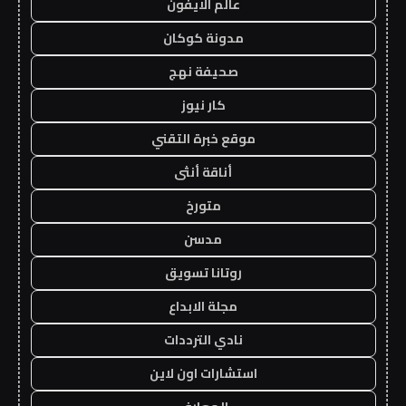
عالم الايفون
مدونة كوكان
صحيفة نهج
كار نيوز
موقع خبرة التقني
أناقة أنثى
متورخ
مدسن
روتانا تسويق
مجلة الابداع
نادي الترددات
استشارات اون لاين