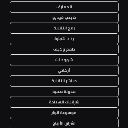
المعارف
هيدب فيديو
رمح التقنية
رذاذ التجارة
طعم وكيف
شهود نت
أركاني
مباشر التقنية
مدونة صحبة
شرقيات السياحة
موسوعة انوار
اشراق الأرباح