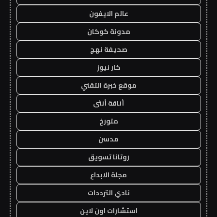
عالم الايفون
مدونة كوكان
صحيفة نهج
كار نيوز
موقع خبرة التقني
أناقة أنثى
متورخ
مدسن
روتانا تسويق
مجلة الابداع
نادي الترددات
استشارات اون لاين