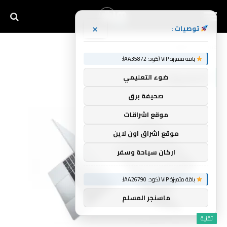
×
توصيات :
Home
»
الكمبيوتر
باقة متميزة VIP (كود: AA35872):
الكمبيوتر
ضوء التعليمي
صحيفة برق
موقع اشراقات
موقع اشراق اون لاين
اركان سياحة وسفر
باقة متميزة VIP (كود: AA26790):
ماسنجر المسلم
تقنية