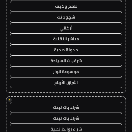
طعم وكيف
شهود نت
أركاني
مباشر التقنية
مدونة صحبة
شرقيات السياحة
موسوعة انوار
اشراق الأرباح
!
شراء باك لينك
شراء باك لينك
شراء روابط نصية