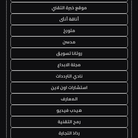
موقع خبرة التقني
أناقة أنثى
متورخ
مدسن
روتانا تسويق
مجلة الابداع
نادي الترددات
استشارات اون لاين
المعارف
هيدب فيديو
رمح التقنية
رذاذ التجارة