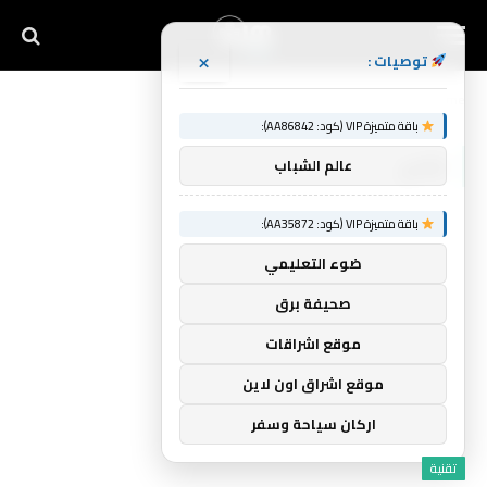
×
توصيات :
Home
»
تشرح
باقة متميزة VIP (كود: AA86842):
تشرح
عالم الشباب
باقة متميزة VIP (كود: AA35872):
ضوء التعليمي
صحيفة برق
موقع اشراقات
موقع اشراق اون لاين
اركان سياحة وسفر
تقنية