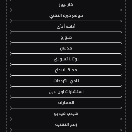
كار نيوز
موقع خبرة التقني
أناقة أنثى
متورخ
مدسن
روتانا تسويق
مجلة الابداع
نادي الترددات
استشارات اون لاين
المعارف
هيدب فيديو
رمح التقنية