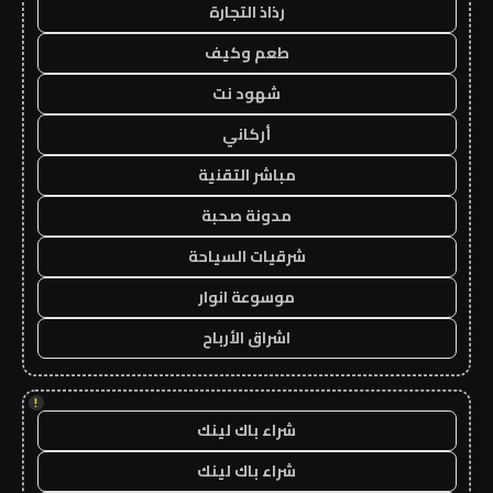
رذاذ التجارة
طعم وكيف
شهود نت
أركاني
مباشر التقنية
مدونة صحبة
شرقيات السياحة
موسوعة انوار
اشراق الأرباح
!
شراء باك لينك
شراء باك لينك