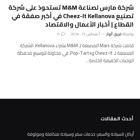
شركة مارس لصناعة M&M تستحوذ على شركة
تصنيع Cheez-It Kellanova في أكبر صفقة في
القطاع | أخبار الأعمال والاقتصاد
بواسطة
فريق أنوار
أغسطس 15, 2024
0
قامت شركة Mars المصنعة لـ M&M بشراء Kellanova، الشركة
المصنعة لـ Cheez-It وPop-Tarts، في محاولة لتوسيع محفظة
الوجبات الخفيفة الخاصة…
أحدث المقالات
أركان للسياحة والسفر: خدمات سفر وسياحة متكاملة وموثوقة