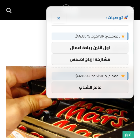
×
توصيات :
Home
»
تصنيع
باقة متميزة VIP (كود: AA38045):
تصنيع
اول اثنين ريادة اعمال
مشاركة ارباح ادسنس
باقة متميزة VIP (كود: AA86842):
عالم الشباب
أخبار