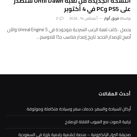
النسخة الجديدة من لعبة Until Dawn ستصدر
على PS5 وPC في 4 أكتوبر
بواسطة
فريق أنوار
أغسطس 14, 2024
0
يحصل . كانت لعبة الرعب السردية موجودة في Unreal Engine 5 والآن
أصبح للإصدار الجديد تاريخ إصدار مناسب جدًا للموسم…
أحدث المقالات
أركان للسياحة والسفر: خدمات سفر وسياحة متكاملة وموثوقة
ترقية الصوت مع العيوب القابلة للإصلاح
صحيفة البرق الإلكترونية – منصة إعلامية رقمية بارزة في السعودية