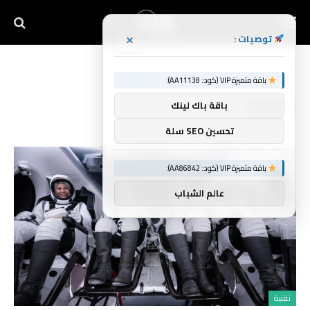
×
توصيات :
Home
»
Dawn
باقة متميزة VIP (كود: AA11138):
DAWN
باقة باك لينك
تحسين SEO سلة
باقة متميزة VIP (كود: AA86842):
عالم الشباب
تقنية