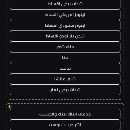
شدات ببجي اقساط
ايتونز امريكي اقساط
ايتونز سعودي اقساط
شحن يلا لودو اقساط
حناء شعر
حنا
ماتشا
شاي ماتشا
شدات ببجي تمارا
!
خدمات الباك لينك والجيست
نشر جيست بوست