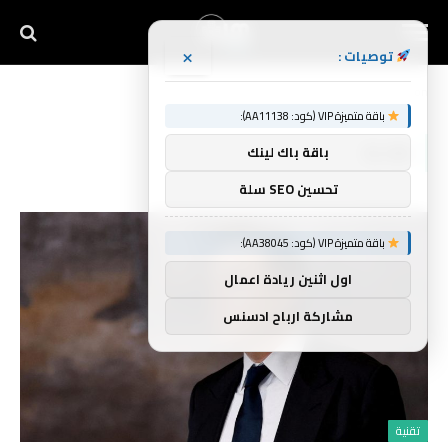
×
توصيات :
Home
»
Elon
باقة متميزة VIP (كود: AA11138):
ELON
باقة باك لينك
تحسين SEO سلة
باقة متميزة VIP (كود: AA38045):
اول اثنين ريادة اعمال
مشاركة ارباح ادسنس
تقنية