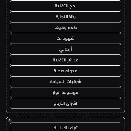
رمح التقنية
رذاذ التجارة
طعم وكيف
شهود نت
أركاني
مباشر التقنية
مدونة صحبة
شرقيات السياحة
موسوعة انوار
اشراق الأرباح
!
شراء باك لينك