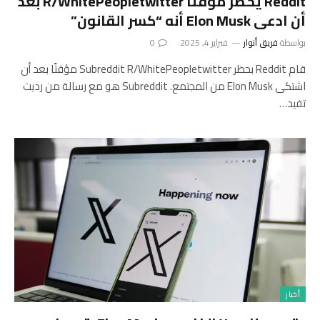
Reddit يحظر مؤقتًا R/WhitePeopletwitter بعد
أن ادعى Elon Musk أنه “كسر القانون”
بواسطة
فريق أنوار
فبراير 4, 2025
0
قام Reddit بحظر Subreddit R/WhitePeopletwitter مؤقتًا بعد أن
اشتكى Elon Musk من المجتمع. Subreddit هو مع رسالة من رديت
تفيد…
أخبار