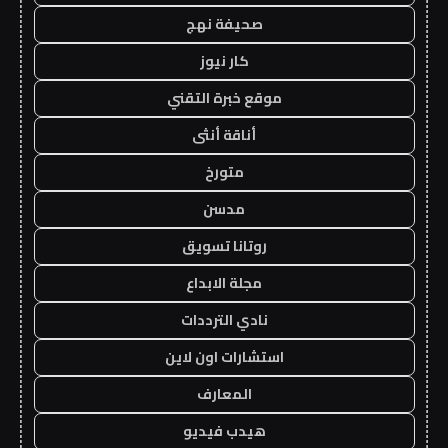
صحيفة نهج
كار نيوز
موقع خبرة التقني
أناقة أنثى
متورخ
مدسن
روتانا تسويق
مجلة الابداع
نادي الترددات
استشارات اون لاين
المعارف
هيدب فيديو