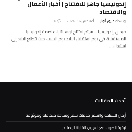
إندونيسيا جاهز للافتتاح | أخبار الأعمال
والاقتصاد
بواسطة
فريق أنوار
أغسطس 16, 2024
0
ميدان، إندونيسيا – سيتم افتتاح نوسانتارا، عاصمة إندونيسيا
المستقبلية، في يوم استقلال البلاد يوم السبت، حيث تتطلع البلاد إلى
استبدال…
أحدث المقالات
أركان للسياحة والسفر: خدمات سفر وسياحة متكاملة وموثوقة
ترقية الصوت مع العيوب القابلة للإصلاح