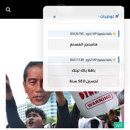
×
توصيات :
Home
»
إندونيسيا
باقة متميزة VIP (كود: AA26790):
إندونيسيا
ماسنجر المسلم
باقة متميزة VIP (كود: AA11138):
باقة باك لينك
تحسين SEO سلة
أخبار