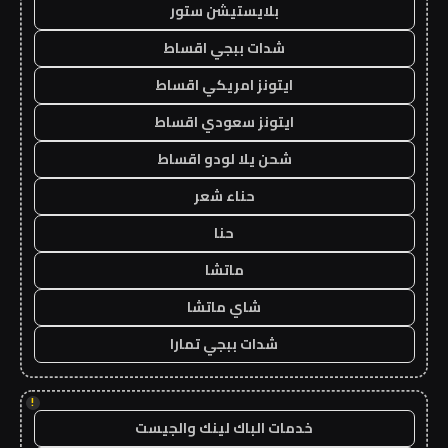
بلايستيشن ستور
شدات ببجي اقساط
ايتونز امريكي اقساط
ايتونز سعودي اقساط
شحن يلا لودو اقساط
حناء شعر
حنا
ماتشا
شاي ماتشا
شدات ببجي تمارا
!
خدمات الباك لينك والجيست