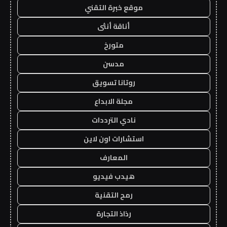
موقع خبرة التقني
أناقة أنثى
متورخ
مدسن
روتانا تسويق
مجلة الابداع
نادي الترددات
استشارات اون لاين
المعارف
هيدب فيديو
رمح التقنية
رذاذ التجارة