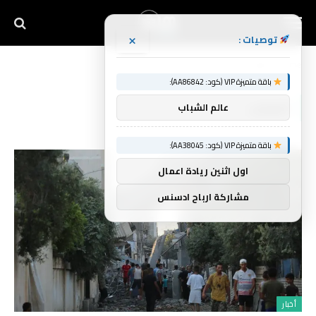
×
توصيات :
Home
»
الغضب
باقة متميزة VIP (كود: AA86842):
الغضب
عالم الشباب
باقة متميزة VIP (كود: AA38045):
اول اثنين ريادة اعمال
مشاركة ارباح ادسنس
أخبار