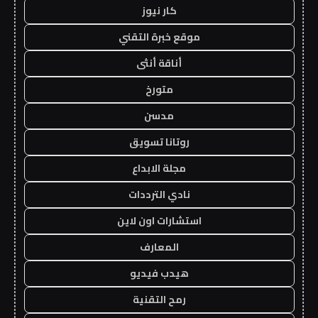
كار نيوز
موقع خبرة التقني
أناقة أنثى
متورخ
مدسن
روتانا تسويق
مجلة الابداع
نادي الترددات
استشارات اون لاين
المعارف
هيدب فيديو
رمح التقنية