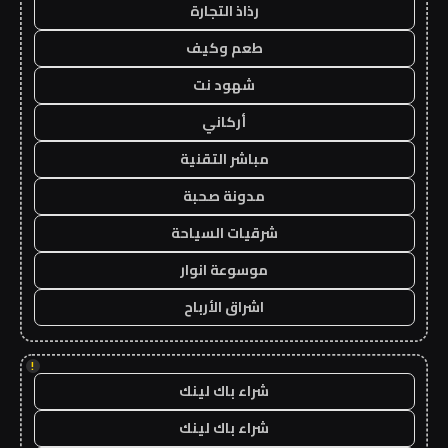
رذاذ التجارة
طعم وكيف
شهود نت
أركاني
مباشر التقنية
مدونة صحبة
شرقيات السياحة
موسوعة انوار
اشراق الأرباح
!
شراء باك لينك
شراء باك لينك