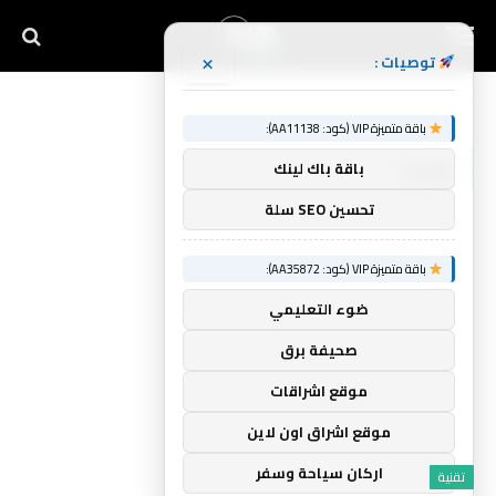
×
توصيات :
Home
»
تواجه
باقة متميزة VIP (كود: AA11138):
تواجه
باقة باك لينك
تحسين SEO سلة
باقة متميزة VIP (كود: AA35872):
ضوء التعليمي
صحيفة برق
موقع اشراقات
موقع اشراق اون لاين
اركان سياحة وسفر
تقنية