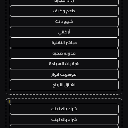
رذاذ التجارة
طعم وكيف
شهود نت
أركاني
مباشر التقنية
مدونة صحبة
شرقيات السياحة
موسوعة انوار
اشراق الأرباح
!
شراء باك لينك
شراء باك لينك