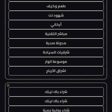
طعم وكيف
شهود نت
أركاني
مباشر التقنية
مدونة صحبة
شرقيات السياحة
موسوعة انوار
اشراق الأرباح
!
شراء باك لينك
شراء باك لينك
شراء روابط نصية