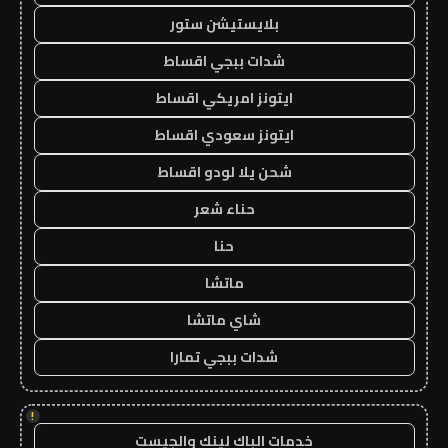
بلايستيشن ستور
شدات ببجي اقساط
ايتونز امريكي اقساط
ايتونز سعودي اقساط
شحن يلا لودو اقساط
حناء شعر
حنا
ماتشا
شاي ماتشا
شدات ببجي تمارا
!
خدمات الباك لينك والجيست