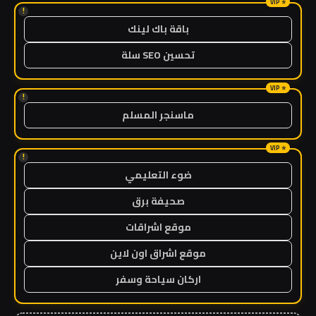
!
باقة باك لينك
تحسين SEO سلة
!
ماسنجر المسلم
!
ضوء التعليمي
صحيفة برق
موقع اشراقات
موقع اشراق اون لاين
اركان سياحة وسفر