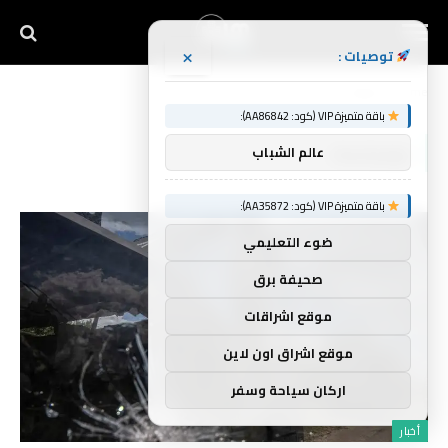
×
توصيات :
Home
»
دونيتسك
باقة متميزة VIP (كود: AA86842):
دونيتسك
عالم الشباب
باقة متميزة VIP (كود: AA35872):
ضوء التعليمي
صحيفة برق
موقع اشراقات
موقع اشراق اون لاين
اركان سياحة وسفر
أخبار