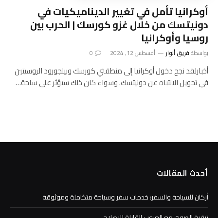
أوكرانيا تأمل في تغيير الديناميكيات في
دونيتسك من خلال غزو كورسك | الحرب بين
روسيا وأوكرانيا
بواسطة
فريق أنوار
أغسطس 12, 2024
0
أخبارلقد نجح دخول أوكرانيا إلى منطقتي كورسك وبيلجورود الروسيتين
في تحويل الانتباه عن دونيتسك. وسواء كان ذلك سيؤثر على ساحة…
أحدث المقالات
أركان للسياحة والسفر: خدمات سفر وسياحة متكاملة وموثوقة
ترقية الصوت مع العيوب القابلة للإصلاح