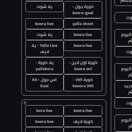
مباشر
كورة جول -
يلا شوت
koora-goal
وت
koora live
yalla shoot
اليوم
koora live
يلا شوت
ر
koora live
Yalla Live - يلا
وت
لايف
كورة اون لاين -
يلا كورة -
اليوم
koora onl
yallakora
ر
كورة 365 -
اس جول - AS
دريد
kooora 365
Goal
ر
وت
!
kora live
koora live
اليوم
كورة لايف
koora live
ر