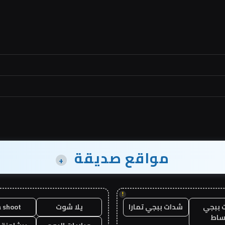
مواقع صديقة
+
!
 ببجي
شدات ببجي تمارا
يلا شوت
a shoot
ساط