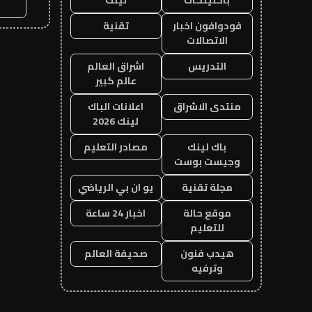
فودوافون اخبار
تقنية
الاتصالات
التدريس
اشراق العالم
عالم كبير
منتدى الاشراق
اعلانات الباك
لينك 2026
باك لينك
مصادر التعليم
وجيست بوست
مجلة تقنية
يو ان بي الرياضي
موقع حالة
اخبار 24 ساعة
للتعليم
هيدب فنون
صحيفة العالم
وترفيه