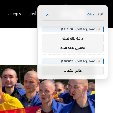
×
أخبار
منوعات
توصيات :
باقة متميزة VIP (كود: AA11138):
Home
»
سجينا
باقة باك لينك
تحسين SEO سلة
سجينا
باقة متميزة VIP (كود: AA86842):
عالم الشباب