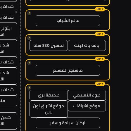
شدات بب
!
شدات بب
عالم الشباب
ايتونز
اق
!
شدات
باقة باك لينك
تحسين SEO سلة
اق
شدات بب
!
ماسنجر المسلم
شدات
اق
!
شدات بب
ضوء التعليمي
صحيفة برق
متجر
موقع اشراقات
موقع اشراق اون
لاين
شحن يل
اركان سياحة وسفر
اق