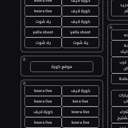
كورة لايف
koora live
دريد
ر
كورة لايف
koora live
كورة لايف
يلا شوت
!
yalla shoot
yalla shoot
ه
يلا شوت
يلا شوت
ة
ليك
!
غرب
موقع كورة
اض
طحة
!
كورة لايف
koora live
ارات
ب
kora live
koora live
راء
koora live
كورة لايف
تشليح
koora live
koora live