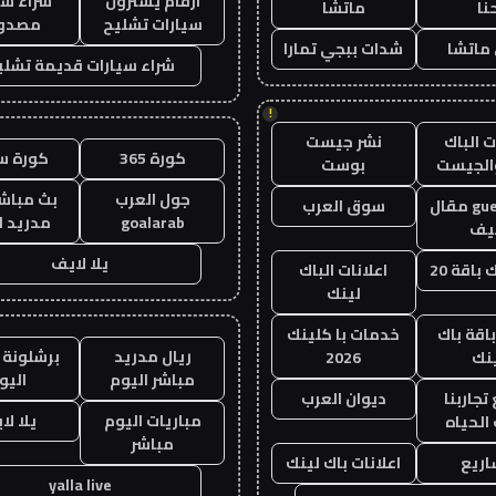
ارقام يشترون
شراء سي
نا
ماتشا
سيارات تشليح
مصدو
ماتشا
شدات ببجي تمارا
شراء سيارات قديمة تشلي
!
 الباك
نشر جيست
كورة 365
كورة س
الجيست
بوست
جول العرب
بث مباشر
guest post مقال
سوق العرب
goalarab
مدريد ا
يف
يلا لايف
باقة 20
اعلانات الباك
لينك
اقة باك
خدمات با كلينك
ريال مدريد
برشلونة 
نك
2026
مباشر اليوم
اليو
جاربنا
ديوان العرب
مباريات اليوم
يلا لا
 الحياه
مباشر
ريع
اعلانات باك لينك
yalla live