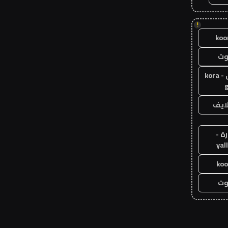
!
koo
وت
كورة جول - kora
g
لايف
ة -
yal
koo
وت