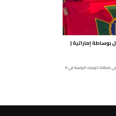
11 سجيناً في تبادل بوساطة إماراتية |
وهذا هو أول تبادل من نوعه منذ أن شنت أوكرانيا توغلاً مفاجئاً في منطقة كورسك الروسية في 6