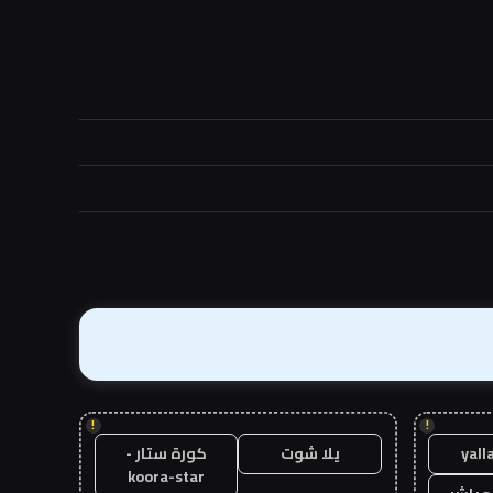
!
!
yall
يلا شوت
كورة ستار -
koora-star