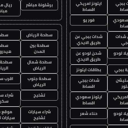
 ببجي
ايتونز امريكي
برشلونة مباشر
ريال م
ساط
اقساط
مباش
 سعودي
فور يو
ساط
سطحة الرياض
سطح
شدات
شدات ببجي عن
جي
طريق الايدي
سطحة بين
سطح
المدن
هيدرو
ا لودو
شحن لودو عن
طريق الايدي
سطحة شمال
سطحة 
الرياض
الري
 ببجي
بطاقات ايتونز
سطحة جنوب
اقرب س
ستيشن
شدات ببجي
الرياض
ور
اقساط
تشليح
شراء سي
 امريكي
ايتونز سعودي
سكرا
ساط
اقساط
شراء سيارات
موقع ش
ا لودو
حناء شعر
تشليح
سيارات 
ساط