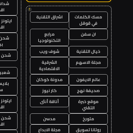
شدات
اق
!
مسك الكلمات
اشراق التقنية
ايتونز
في قوقل
اق
ان سفن
مرابع
شحن 
التكنولوجيا
بب
خيال التقنية
شوف ويب
شحن يل
مجلة الاسهم
الشرقية
الاقتصادية
شعبية
عالم الايفون
مدونة كوكان
بلاي
ست
صحيفة نهج
كار نيوز
ايتونز
موقع خبرة
أناقة أنثى
اق
التقني
شحن يل
متورخ
مدسن
اق
روتانا تسويق
مجلة الابداع