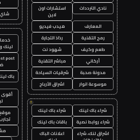
ح
نادي الترددات
استشارات اون
شاي 
لاين
المعارف
هيدب فيديو
رمح التقنية
رذاذ التجارة
خدمات
لينك و
طعم وكيف
شهود نت
أركاني
مباشر التقنية
ض
مدونة صحبة
شرقيات السياحة
باك لينك 
موسوعة انوار
اشراق الأرباح
أقوى ب
لي
!
شراء باك لينك
شراء باك لينك
موقع ت
تجارب
شراء روابط نصية
باقات باك لينك
مشا
اشراق لنك، شراء
اعلانات الباك
باكلينكات
لينك