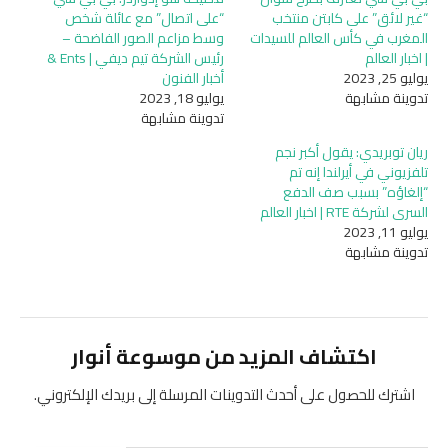
“غير لائق” على كابتن منتخب
“على اتصال” مع عائلة شخص
المغرب في كأس العالم للسيدات
وسط مزاعم الصور الفاضحة –
| اخبار العالم
رئيس الشركة تيم ديفي | Ents &
يوليو 25, 2023
أخبار الفنون
تدوينة مشابهة
يوليو 18, 2023
تدوينة مشابهة
ريان توبريدي: يقول أكبر نجم
تلفزيوني في أيرلندا إنه تم
“إلغاؤه” بسبب صف الدفع
السري لشركة RTE | اخبار العالم
يوليو 11, 2023
تدوينة مشابهة
اكتشاف المزيد من موسوعة أنوار
اشترك للحصول على أحدث التدوينات المرسلة إلى بريدك الإلكتروني.
كتابة بريدك الإلكتروني...