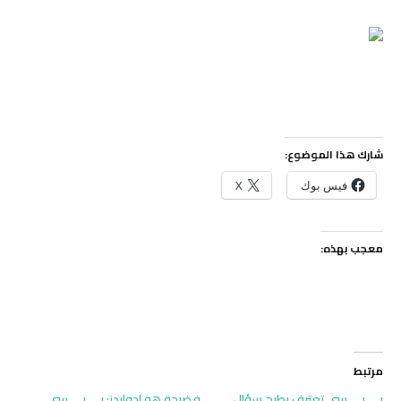
شارك هذا الموضوع:
فيس بوك
X
معجب بهذه:
مرتبط
بي بي سي تعترف بطرح سؤال
فضيحة هو إدواردز: بي بي سي