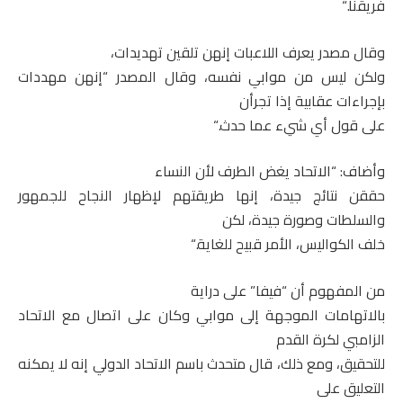
فريقنا
“.
وقال مصدر يعرف اللاعبات إنهن تلقين تهديدات،
ولكن ليس من موابي نفسه، وقال المصدر “إنهن مهددات
بإجراءات عقابية إذا تجرأن
على قول أي شيء عما حدث
“.
وأضاف: “الاتحاد يغض الطرف لأن النساء
حققن نتائج جيدة، إنها طريقتهم لإظهار النجاح للجمهور
والسلطات وصورة جيدة، لكن
خلف الكواليس، الأمر قبيح للغاية
“.
من المفهوم أن “فيفا” على دراية
بالاتهامات الموجهة إلى موابي وكان على اتصال مع الاتحاد
الزامبي لكرة القدم
للتحقيق، ومع ذلك، قال متحدث باسم الاتحاد الدولي إنه لا يمكنه
التعليق على