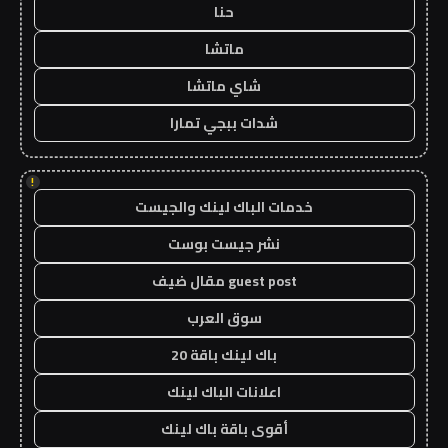
حنا
ماتشا
شاي ماتشا
شدات ببجي تمارا
!
خدمات الباك لينك والجيست
نشر جيست بوست
guest post مقال ضيف
سوق العرب
باك لينك باقة 20
اعلانات الباك لينك
أقوى باقة باك لينك