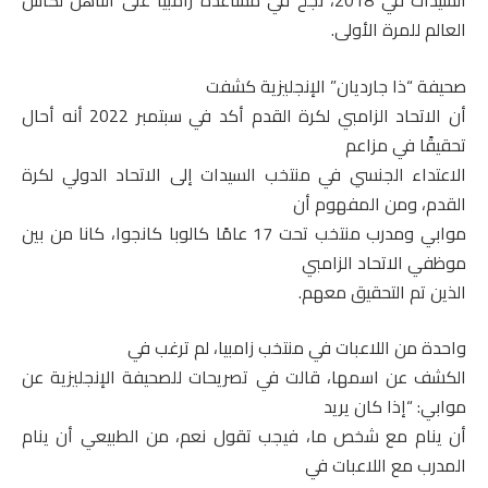
السيدات في 2018، نجح في مساعدة زامبيا على التأهل لكأس
العالم للمرة الأولى
.
صحيفة “ذا جارديان” الإنجليزية كشفت
أن الاتحاد الزامبي لكرة القدم أكد في سبتمبر 2022 أنه أحال
تحقيقًا في مزاعم
الاعتداء الجنسي في منتخب السيدات إلى الاتحاد الدولي لكرة
القدم، ومن المفهوم أن
موابي ومدرب منتخب تحت 17 عامًا كالوبا كانجوا، كانا من بين
موظفي الاتحاد الزامبي
الذين تم التحقيق معهم
.
واحدة من اللاعبات في منتخب زامبيا، لم ترغب في
الكشف عن اسمها، قالت في تصريحات للصحيفة الإنجليزية عن
موابي: “إذا كان يريد
أن ينام مع شخص ما، فيجب تقول نعم، من الطبيعي أن ينام
المدرب مع اللاعبات في