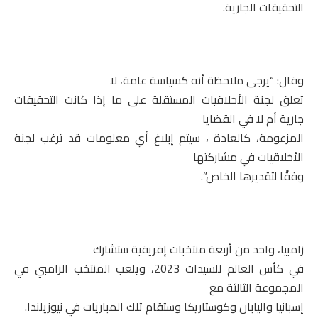
التحقيقات الجارية
.
وقال: “يرجى ملاحظة أنه كسياسة عامة، لا
تعلق لجنة الأخلاقيات المستقلة على ما إذا كانت التحقيقات
جارية أم لا في القضايا
المزعومة، كالعادة ، سيتم إبلاغ أي معلومات قد ترغب لجنة
الأخلاقيات في مشاركتها
وفقًا لتقديرها الخاص
.”
زامبيا، واحد من أربعة منتخبات إفريقية ستشارك
في كأس العالم للسيدات 2023، ويلعب المنتخب الزامبي في
المجموعة الثالثة مع
إسبانيا واليابان وكوستاريكا وستقام تلك المباريات في نيوزيلندا
.