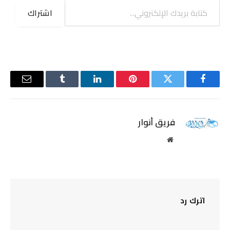
اشتراك
فيسبوك
تويتر
بينتيريست
لينكدإن
Tumblr
البريد
الإلكترو
فريق أنوار
موقع
الويب
اترك رد