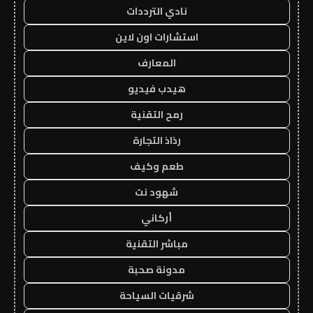
نادي الترددات
استشارات اون لاين
المعارف
هيدب فيديو
رمح التقنية
رذاذ التجارة
طعم وكيف
شهود نت
أركاني
مباشر التقنية
مدونة صحبة
شرقيات السياحة