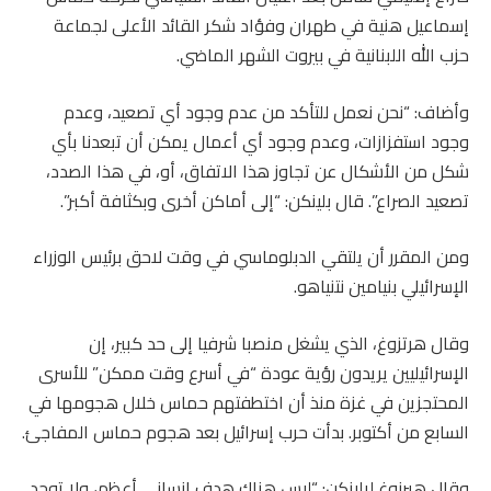
إسماعيل هنية في طهران وفؤاد شكر القائد الأعلى لجماعة
حزب الله اللبنانية في بيروت الشهر الماضي.
وأضاف: “نحن نعمل للتأكد من عدم وجود أي تصعيد، وعدم
وجود استفزازات، وعدم وجود أي أعمال يمكن أن تبعدنا بأي
شكل من الأشكال عن تجاوز هذا الاتفاق، أو، في هذا الصدد،
تصعيد الصراع”. قال بلينكن: “إلى أماكن أخرى وبكثافة أكبر”.
ومن المقرر أن يلتقي الدبلوماسي في وقت لاحق برئيس الوزراء
الإسرائيلي بنيامين نتنياهو.
وقال هرتزوغ، الذي يشغل منصبا شرفيا إلى حد كبير، إن
الإسرائيليين يريدون رؤية عودة “في أسرع وقت ممكن” للأسرى
المحتجزين في غزة منذ أن اختطفتهم حماس خلال هجومها في
السابع من أكتوبر. بدأت حرب إسرائيل بعد هجوم حماس المفاجئ.
وقال هيرزوغ لبلينكن: “ليس هناك هدف إنساني أعظم، ولا توجد