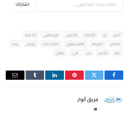
اشتراك
أخبار
إن
الأخيرة
الأسرى
الإسرائيلي
الحالية
الصراع
الفرصة
الفلسطيني
المحادثات
بلينكن
ربما
غزة
لتحرير
من
هي
يقول
فيسبوك
تويتر
بينتيريست
لينكدإن
Tumblr
البريد
الإلكترو
فريق أنوار
موقع
الويب