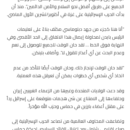
الجميع على طريق أفضل نحو السلام والأمن الدائمين”. منذ أن
بدأت الحرب الإسرائيلية على غزة في أكتوبر/تشرين الأول الماضي.
“أنا هنا كجزء من جهد دبلوماسي مكثف بناءً على تعليمات
الرئيس بايدن لمحاولة إيصال هذا الاتفاق إلى الحد الأقصى وفي
النهاية فوق الخط … لقد حان الوقت للجميع للوصول إلى نعم
وعدم البحث عن أي أعذار للقول لا”. وأضاف بلينكن.
“لقد حان الوقت لإنجاز ذلك. وحان الوقت أيضًا للتأكد من عدم
اتخاذ أي شخص أي خطوات يمكن أن تعرقل هذه العملية.
وقد دعت الولايات المتحدة وغيرها من الزعماء الغربيين إيران
وحلفاءها إلى الامتناع عن شن هجمات متوقعة على إسرائيل رداً
على مقتل أعضاء بارزين في حماس وحزب الله مؤخراً.
وتضاعفت المخاوف العالمية من تصاعد الحرب الإسرائيلية إلى
صراع إقليمي شامل بعد اغتيال القائد السياسي لحركة حماس