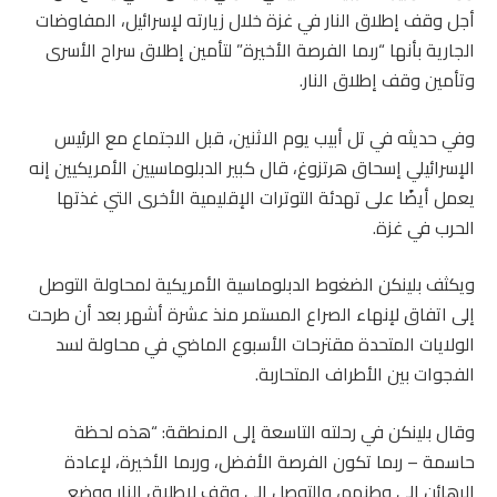
أجل وقف إطلاق النار في غزة خلال زيارته لإسرائيل، المفاوضات
الجارية بأنها “ربما الفرصة الأخيرة” لتأمين إطلاق سراح الأسرى
وتأمين وقف إطلاق النار.
وفي حديثه في تل أبيب يوم الاثنين، قبل الاجتماع مع الرئيس
الإسرائيلي إسحاق هرتزوغ، قال كبير الدبلوماسيين الأمريكيين إنه
يعمل أيضًا على تهدئة التوترات الإقليمية الأخرى التي غذتها
الحرب في غزة.
ويكثف بلينكن الضغوط الدبلوماسية الأمريكية لمحاولة التوصل
إلى اتفاق لإنهاء الصراع المستمر منذ عشرة أشهر بعد أن طرحت
الولايات المتحدة مقترحات الأسبوع الماضي في محاولة لسد
الفجوات بين الأطراف المتحاربة.
وقال بلينكن في رحلته التاسعة إلى المنطقة: “هذه لحظة
حاسمة – ربما تكون الفرصة الأفضل، وربما الأخيرة، لإعادة
الرهائن إلى وطنهم، والتوصل إلى وقف لإطلاق النار ووضع