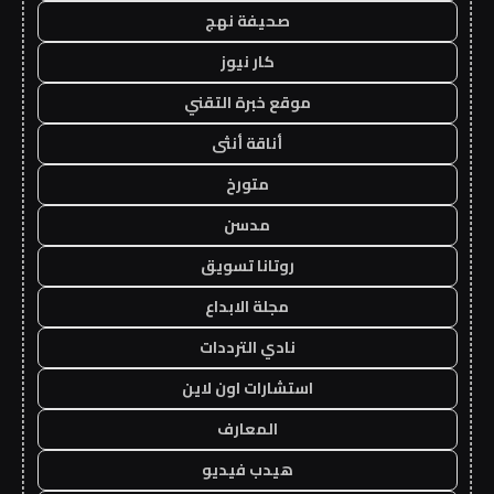
صحيفة نهج
كار نيوز
موقع خبرة التقني
أناقة أنثى
متورخ
مدسن
روتانا تسويق
مجلة الابداع
نادي الترددات
استشارات اون لاين
المعارف
هيدب فيديو