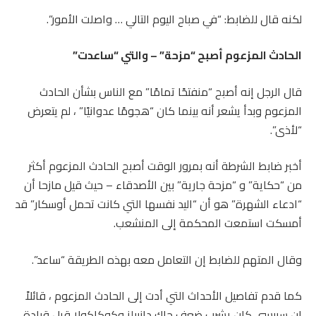
لكنه قال للضابط: “في صباح اليوم التالي … واصلت الأمور”.
الحادث المزعوم أصبح “مزحة” – والتي “ساعدت”
قال الرجل إنه أصبح “منفتحًا تمامًا” مع الناس بشأن الحادث
المزعوم وبدأ يشعر أنه بينما كان “هجومًا عدوانيًا” ، لم يتعرض
“لأذى”.
أخبر ضابط الشرطة أنه بمرور الوقت أصبح الحادث المزعوم أكثر
من “حكاية” و “مزحة جارية” بين الأصدقاء – حيث قيل مازحا أن
“ادعاء الشهرة” هو أن “اليد نفسها التي كانت تحمل أوسكار” قد
أمسكت استمعت المحكمة إلى المنشعب.
وقال المتهم للضابط إن التعامل معه بهذه الطريقة “ساعد”.
كما قدم تفاصيل الأحداث التي أدت إلى الحادث المزعوم ، قائلاً
إن سبيسي كان يشرب ضعف جاك دانييلز وكوكاكولا قبل قيادة