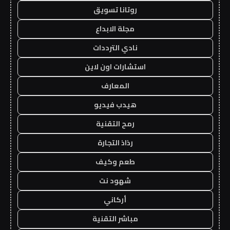
روتانا تسويق
مجلة الابداع
نادي الترددات
استشارات اون لاين
المعارف
هيدب فيديو
رمح التقنية
رذاذ التجارة
طعم وكيف
شهود نت
أركاني
مباشر التقنية