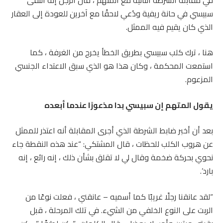
سبيسي في حانة ريفية ودُعي لاحقًا مع آخرين للعودة إلى العقار
الذي كان يقيم فيه الممثل.
هنا ، ترك كلب سبيسي بطريق الخطأ يخرج من الغرفة ، كما
استمعت المحكمة ، وكان هذا هو الذي سبق الاعتداء الجنسي
المزعوم.
يقول المتهم إن سبيسي بدا مذعورًا عندما أبعده
بعد أن أخبر ضابط الشرطة الذي أجرى المقابلة أنه اعتذر للممثل
عن هروب الكلب للحظات ، قال المشتكي: “عند هذه النقطة جاء
نحوي بحركة ضخمة وقال لي لا تقلق بشأن ذلك ، إنه رائع ، إنه
بارد’.
“لقد عانقنا رجلًا غريبًا كما أسميه – عانقني ، فعلت نوعًا من
الربت على النوع الخلفي من الشيء. في تلك المرحلة ، قبل