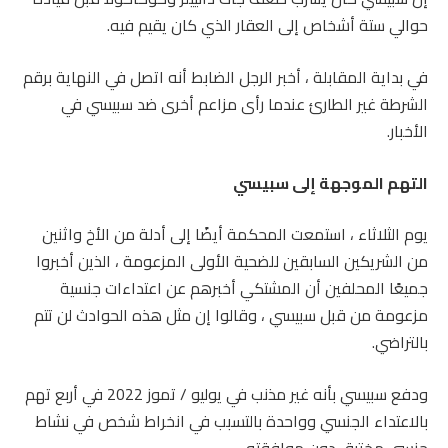
حوالي ستة أشخاص إلى العقار الذي كان يقيم فيه.
في بداية المقابلة ، أخبر الرجل الضابط أنه اتصل في النهاية برقم
الشرطة غير الطارئ عندما رأى مزاعم أخرى ضد سبيسي في
الأخبار.
التهم الموجهة إلى سبيسي
يوم الثلاثاء ، استمعت المحكمة أيضًا إلى أدلة من الأخ واثنين
من الشريكين السابقين للضحية الأولى المزعومة ، الذين أخبروا
جميعًا المحلفين أن المشتكي أخبرهم عن اعتداءات جنسية
مزعومة من قبل سبيسي ، وقالوا إن مثل هذه الحوادث لن تتم
بالتراضي.
ودفع سبيسي بأنه غير مذنب في يوليو / تموز 2022 في أربع تهم
بالاعتداء الجنسي وواحدة بالتسبب في انخراط شخص في نشاط
جنسي مخترق دون موافقته.