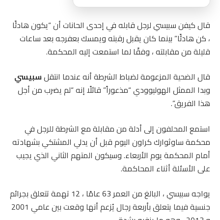
قال كيفن سبيسي لرجل قابله في إحدى الحانات أن “يكون هادئًا
، كن هادئًا” بينما كان يقبل رقبته ويمسك بعفرجه بعد ساعات
قليلة من مقابلته ، وفقًا لما استمعت إليه المحكمة.
قال الضحية المزعومة لضباط الشرطة أنه عندما انتقل
سبيسي
وبدا الممثل الهوليوودي “مذعوراً” قائلًا إنه “لم يضرب من أجل
هذا الفريق”.
استمع المحلفون إلى أدلة من مقابلة مع الشرطة للرجل في
محكمة ساوثوارك كراون اليوم قبل أن يدلي المشتكي بشهادته
أمام المحكمة يوم الأربعاء. وسيكون المتهم الثاني الذي يجيب
على الأسئلة أثناء المحاكمة.
يواجه سبيسي ، البالغ من العمر 63 عامًا ، 12 تهمة تتعلق بجرائم
جنسية فيما يتعلق بأربعة رجال يُزعم أنها وقعت بين عامي 2001