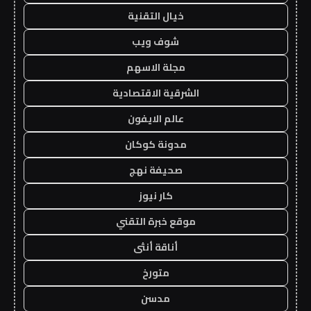
خيال التقنية
شوف ويب
مجلة الاسهم
الشرقية الاقتصادية
عالم الايفون
مدونة كوكان
صحيفة نهج
كار نيوز
موقع خبرة التقني
أناقة أنثى
متورخ
مدسن