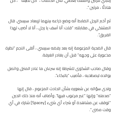
رقبتي مرتين وأمسك بعضلي. قال الكلمات ،” كن لطيفًا ” ، كن
هادئًا ، مرتين “.
ثم أخبر الرجل الضابط أنه وضع ذراعه بينهما لإبعاد سبيسي. قال
المشتكي في مقابلته: “قلت: أنا آسف يا رجل ، أنا لا أضرب لهذا
الفريق”.
قال الضحية المزعومة إنه بعد رفضه سبيسي ، ألقى النجم “نظرة
مذعورة على وجهه” قبل أن يغادر الغرفة.
وقال صاحب الشكوى للشرطة إنه سرعان ما غادر المنزل واتصل
بوالده ليصطحبه ، فأصيب “بالبكاء”.
ولدى سؤاله عن شعوره بشأن الحادث المزعوم ، قال إنها
“صدمته” وإنها “غير مرغوب فيها”. وأضاف أنه منذ ذلك الحين
“توقف عن مشاهدة أو شراء أي شيء [Spacey] شارك في أي
وقت مضى “.